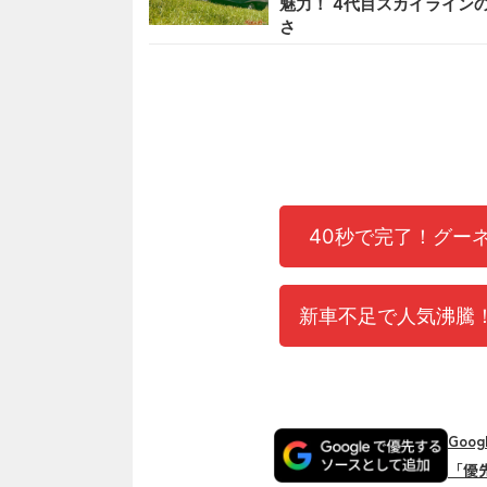
魅力！ 4代目スカイライン
さ
40秒で完了！グー
新車不足で人気沸騰！
Goo
「優