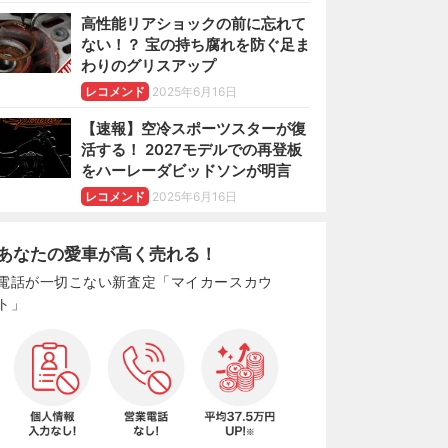
高性能リアショックの前に忘れて
ない！？ 宝の持ち腐れを防ぐ足ま
わりのグリスアップ
レコメンド
2025年6月16日
【速報】空冷スポーツスターが復
活する！ 2027モデルでの再登板
をハーレーダビッドソンが明言
レコメンド
2025年6月16日
あなたの愛車が高く売れる！
電話が一切こない新査定「マイカースカウ
ト」