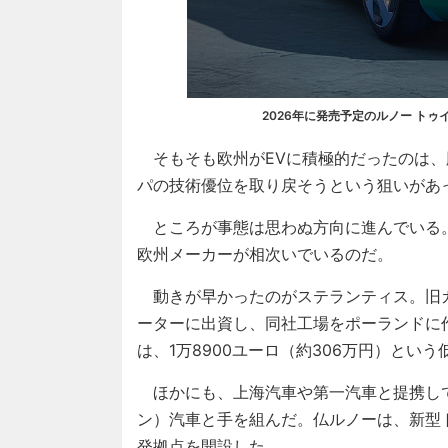
2026年に発売予定のルノー ト
そもそも欧州がEVに積極的だったのは、
パの技術優位を取り戻そうという狙いがあ
ところが事態は思わぬ方向に進んでいる
欧州メーカーが相次いでいるのだ。
動きが早かったのがステランティス。旧カ
ーターに出資し、同社工場をポーランドに作
は、1万8900ユーロ（約306万円）とい
ほかにも、上海汽車や第一汽車と提携し
ン）汽車と手を組んだ。仏ルノーは、新型
発拠点を開設した。