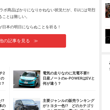
ラボ商品ばかりになりかねない状況だが、EUには苛烈
ることは難しい。
が日本の明日にならぬことを祈る！
他の記事を見る
チ2
電気の走りなのに充電不要!!
ドの
日産ノートのe-POWERはEVと
ぶ？
何が違う？
!?
主要ジャンルの販売ランキング
車の
がトヨタ一色!? どのカテゴリ