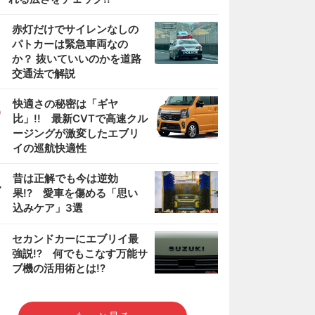
2
赤灯だけでサイレンなしの
パトカーは緊急車両なの
か？ 抜いていいのかを道路
交通法で解説
3
快適さの秘密は「ギヤ
比」!! 最新CVTで高速クル
ージングが激変したエブリ
イの巡航快適性
4
昔は正解でも今は逆効
果!? 愛車を傷める「思い
込みケア」3選
5
セカンドカーにエブリイ最
強説!? 何でもこなす万能サ
ブ機の活用術とは!?