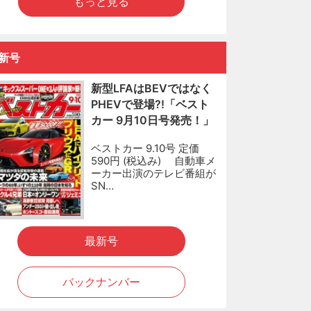
もっと見る
新号
新型LFAはBEVではなく
PHEVで登場?!「ベスト
カー 9月10日号発売！」
ベストカー 9.10号 定価
590円 (税込み) 自動車メ
ーカー出演のテレビ番組が
SN…
最新号
バックナンバー