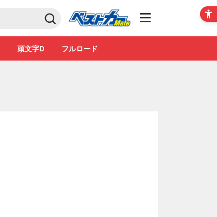
Club
ン
頭文字D
フルロード