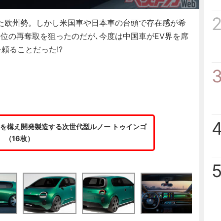
た欧州勢。しかし米国車や日本車の台頭で存在感が希
位の再奪取を狙ったのだが､今度は中国車がEV界を席
頼ることだった!?
を構え開発製造する次世代型ルノー トゥインゴ
（16枚）