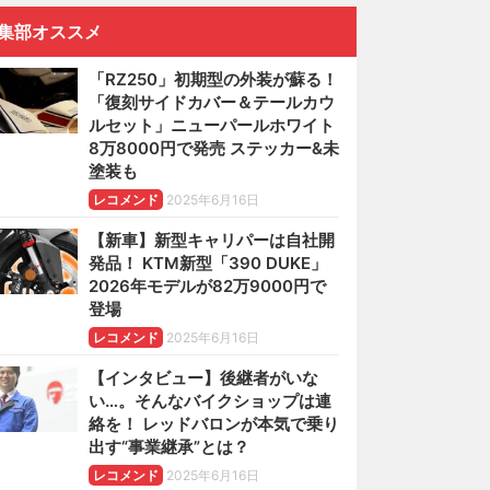
集部オススメ
「RZ250」初期型の外装が蘇る！
「復刻サイドカバー＆テールカウ
ルセット」ニューパールホワイト
8万8000円で発売 ステッカー&未
塗装も
レコメンド
2025年6月16日
【新車】新型キャリパーは自社開
発品！ KTM新型「390 DUKE」
2026年モデルが82万9000円で
登場
レコメンド
2025年6月16日
【インタビュー】後継者がいな
い…。そんなバイクショップは連
絡を！ レッドバロンが本気で乗り
出す“事業継承”とは？
レコメンド
2025年6月16日