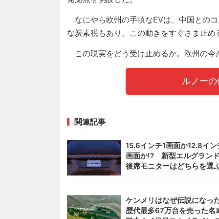
なにやら欧州の手頃なEVは、中国とのコ
な炭素税もあり、この動きをすぐさま止め
この現実をどう受け止めるか。欧州の今
ルノーの
関連記事
15.6インチ1画面か12.8イン
画面か!? 新型エルグラン
後席モニターはどちらを選
ケンメリはなぜ伝説になった
歴代最多67万台を売った名