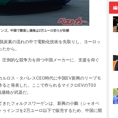
編
ゥインゴ。中国で製造し価格は2万ユーロ切りが目標
脱炭素の流れの中で電動化技術を先取りし、ヨーロッ
ったから。
。圧倒的な競争力を持つ中国メーカーに、支援を仰ぐ
ルロス・タバレスCEO時代に中国EV新興のリープモ
ると発表した。ここで作られるマイクロEVのT03
う低価格が武器だ。
てきたフォルクスワーゲンは、新興の小鵬（シャオペ
トゥインゴを2万ユーロ以下で販売するため、中国に開