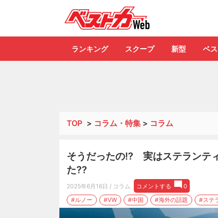
自動車情報誌「ベ
ランキング
スクープ
新型
ベス
TOP
>
コラム・特集
>
コラム
そうだったの!? 実はステランテ
た??
2025年6月16日
/ コラム
コメントする
0
#ルノー
#VW
#中国
#海外の話題
#ステ