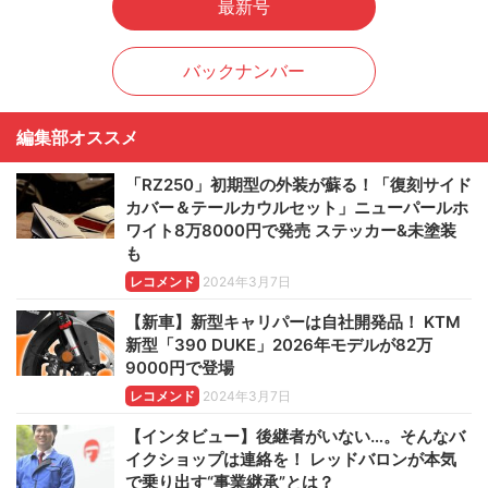
最新号
バックナンバー
編集部オススメ
「RZ250」初期型の外装が蘇る！「復刻サイド
カバー＆テールカウルセット」ニューパールホ
ワイト8万8000円で発売 ステッカー&未塗装
も
レコメンド
2024年3月7日
【新車】新型キャリパーは自社開発品！ KTM
新型「390 DUKE」2026年モデルが82万
9000円で登場
レコメンド
2024年3月7日
【インタビュー】後継者がいない…。そんなバ
イクショップは連絡を！ レッドバロンが本気
で乗り出す“事業継承”とは？