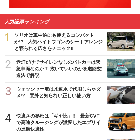
人気記事ランキング
1
ソリオは車中泊にも使えるコンパクト
か!? 人気ハイトワゴンのシートアレンジ
と寝られる広さをチェック!!
2
赤灯だけでサイレンなしのパトカーは緊
急車両なのか？ 抜いていいのかを道路交
通法で解説
3
ウォッシャー液は水道水で代用しちゃダ
メ!? 意外と知らない正しい使い方
4
快適さの秘密は「ギヤ比」!! 最新CVT
で高速クルージングが激変したエブリイ
の巡航快適性