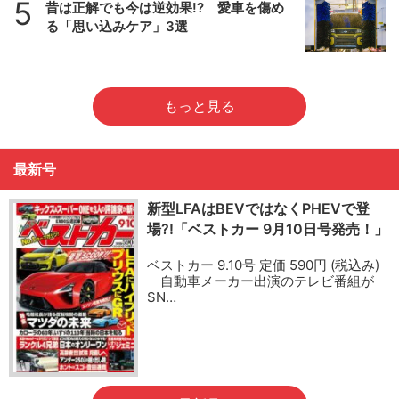
5
昔は正解でも今は逆効果!? 愛車を傷め
る「思い込みケア」3選
もっと見る
最新号
新型LFAはBEVではなくPHEVで登
場?!「ベストカー 9月10日号発売！」
ベストカー 9.10号 定価 590円 (税込み)
自動車メーカー出演のテレビ番組が
SN…