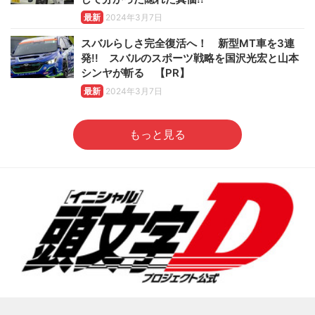
最新
2024年3月7日
スバルらしさ完全復活へ！ 新型MT車を3連
発!! スバルのスポーツ戦略を国沢光宏と山本
シンヤが斬る 【PR】
最新
2024年3月7日
もっと見る