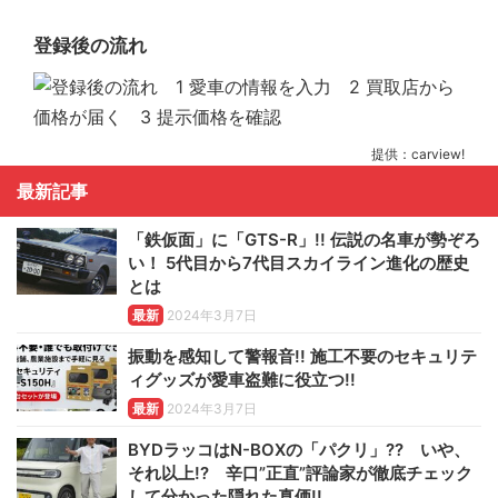
登録後の流れ
提供：carview!
最新記事
「鉄仮面」に「GTS-R」!! 伝説の名車が勢ぞろ
い！ 5代目から7代目スカイライン進化の歴史
とは
最新
2024年3月7日
振動を感知して警報音!! 施工不要のセキュリテ
ィグッズが愛車盗難に役立つ!!
最新
2024年3月7日
BYDラッコはN-BOXの「パクリ」?? いや、
それ以上!? 辛口”正直”評論家が徹底チェック
して分かった隠れた真価!!