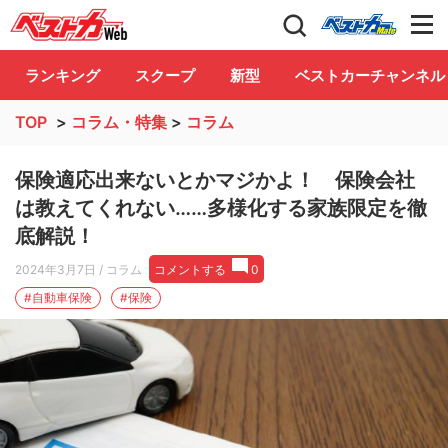
自動車情報誌「ベストカー」
Club
ランキング
スクープ
新型
ベストカーチャンネル
TOP
>
コラム・特集
>
コラム
保険適応出来ないとかマジかよ！ 保険会社
は教えてくれない……多様化する家族限定を徹
底解説！
2024年3月7日
/ コラム
コメントする
0
#自動車保険
#保険