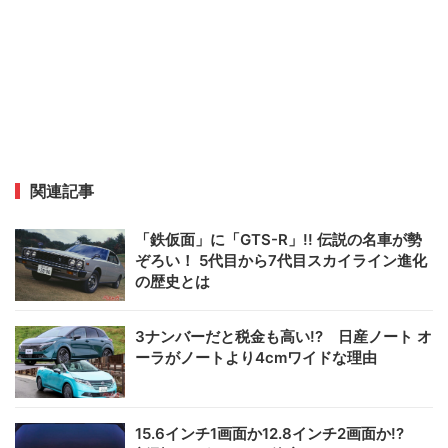
関連記事
「鉄仮面」に「GTS-R」!! 伝説の名車が勢
ぞろい！ 5代目から7代目スカイライン進化
の歴史とは
3ナンバーだと税金も高い!? 日産ノート オ
ーラがノートより4cmワイドな理由
15.6インチ1画面か12.8インチ2画面か!?