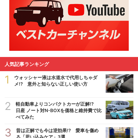
人気記事ランキング
1
ウォッシャー液は水道水で代用しちゃダ
メ!? 意外と知らない正しい使い方
2
軽自動車よりコンパクトカーが正解!?
日産 ノート対N-BOXを価格と維持費で比
べてみた
3
昔は正解でも今は逆効果!? 愛車を傷め
る「思い込みケア」3選