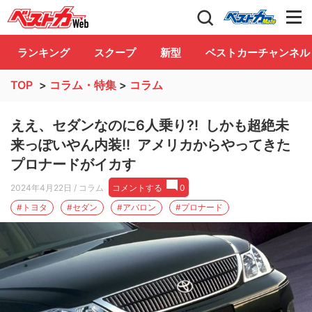
自動車情報誌「ベストカー」
Club
ランキング
スクープ
新型
ベストカーチャンネル
TOP
>
コラム・特集
>
コラム
ええ、セダンなのに6人乗り?! しかも超絶未
来っぽいやん内装!! アメリカからやってきた
プロナードがイカす
2024年4月22日
/ コラム
コメントする
0
#トヨタ
#セダン
#アバロン
#プロナード