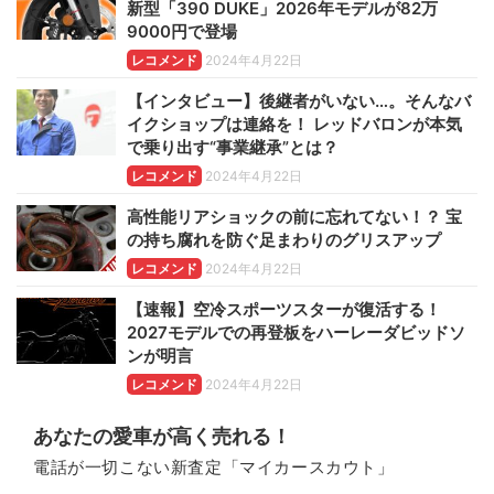
新型「390 DUKE」2026年モデルが82万
9000円で登場
レコメンド
2024年4月22日
【インタビュー】後継者がいない…。そんなバ
イクショップは連絡を！ レッドバロンが本気
で乗り出す“事業継承”とは？
レコメンド
2024年4月22日
高性能リアショックの前に忘れてない！？ 宝
の持ち腐れを防ぐ足まわりのグリスアップ
レコメンド
2024年4月22日
【速報】空冷スポーツスターが復活する！
2027モデルでの再登板をハーレーダビッドソ
ンが明言
レコメンド
2024年4月22日
あなたの愛車が高く売れる！
電話が一切こない新査定「マイカースカウト」