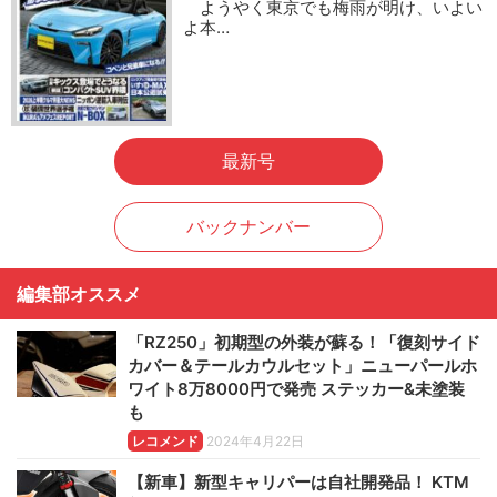
ようやく東京でも梅雨が明け、いよい
よ本…
最新号
バックナンバー
編集部オススメ
「RZ250」初期型の外装が蘇る！「復刻サイド
カバー＆テールカウルセット」ニューパールホ
ワイト8万8000円で発売 ステッカー&未塗装
も
レコメンド
2024年4月22日
【新車】新型キャリパーは自社開発品！ KTM