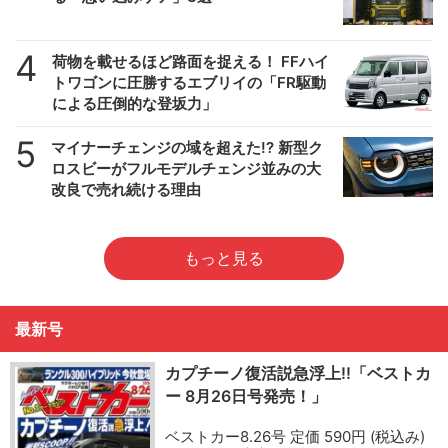
4
荷物を載せるほど路面を捉える！ FFハイ
トワゴンに圧勝するエブリイの「FR駆動
による圧倒的な登坂力」
5
マイナーチェンジの域を超えた!? 新型ク
ロスビーがフルモデルチェンジ並みの大
改良で売れ続ける理由
もっと見る
最新号
カプチーノ復活説急浮上!!「ベストカ
ー 8月26日号発売！」
ベストカー8.26号 定価 590円 (税込み)