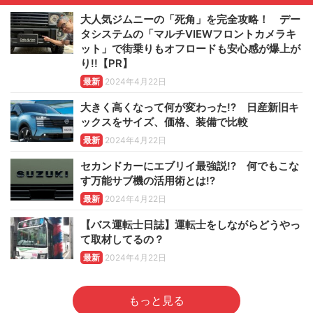
大人気ジムニーの「死角」を完全攻略！ デー
タシステムの「マルチVIEWフロントカメラキ
ット」で街乗りもオフロードも安心感が爆上が
り!!【PR】
最新
2024年4月22日
大きく高くなって何が変わった!? 日産新旧キ
ックスをサイズ、価格、装備で比較
最新
2024年4月22日
セカンドカーにエブリイ最強説!? 何でもこな
す万能サブ機の活用術とは!?
最新
2024年4月22日
【バス運転士日誌】運転士をしながらどうやっ
て取材してるの？
最新
2024年4月22日
もっと見る