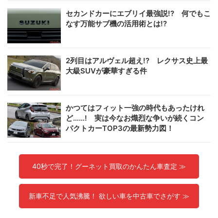
セカンドカーにエブリイ最強説!? 何でもこ
なす万能サブ機の活用術とは!?
2列目はアルヴェル超え!? レクサス史上最
大級SUVが豪華すぎる件
かつてはフィット一強の時代もあったけれ
ど……! 実は今なお熾烈な争いが続くコン
パクトカーTOP3の最新勢力図！
40秒で完了！グーネット買取のかんたん車査定 ≫
新車不足で人気沸騰！ 欲しい車を中古車でさがす ≫