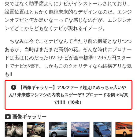
央ではなく助手席よりにナビがインストールされており、
設置位置はともかく超絶未来的なデザインなのだ。エンジ
ンオフだと何か黒いなーってな感じなのだが、エンジンオ
ンでどこからどもなくナビが現れるイメージ。
ちなみに今でこそナビなんて当たり前の機能となりつつ
あるが、当時はまだまだ高嶺の花。そんな時代にプロナー
ドは出はじめだったDVDナビが全車標準!! 295万円スター
トでナビが標準、しかもこのクオリティなら結構アリな気
も!!
【画像ギャラリー】アルファード超え!? めっちゃ広いや
ん!! 未来感マシマシの内装もスゲーぞ!! プロナードを隅々写真
で!!!!!（16枚）
画像ギャラリー