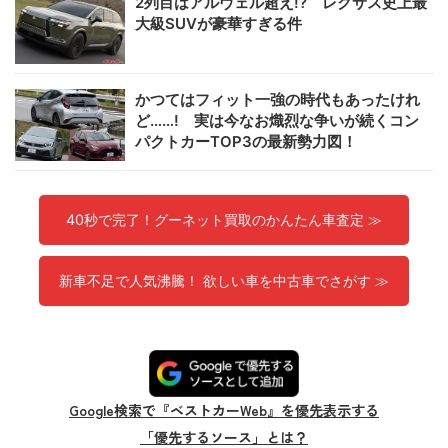
2列目はアルヴェル超え!? レクサス史上最
大級SUVが豪華すぎる件
かつてはフィット一強の時代もあったけれ
ど……! 実は今なお熾烈な争いが続くコン
パクトカーTOP3の最新勢力図！
40秒で完了！グーネット買取のかんたん車査定 ≫
新車不足で人気沸騰！ 欲しい車を中古車でさがす ≫
Google検索で『ベストカーWeb』を優先表示する
「優先するソース」とは？