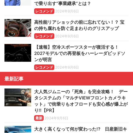
で乗り出す“事業継承”とは？
レコメンド
2024年9月6日
高性能リアショックの前に忘れてない！？ 宝
の持ち腐れを防ぐ足まわりのグリスアップ
レコメンド
2024年9月6日
【速報】空冷スポーツスターが復活する！
2027モデルでの再登板をハーレーダビッドソ
ンが明言
レコメンド
2024年9月6日
最新記事
大人気ジムニーの「死角」を完全攻略！ デー
タシステムの「マルチVIEWフロントカメラキ
ット」で街乗りもオフロードも安心感が爆上が
り!!【PR】
最新
2024年9月6日
大きく高くなって何が変わった!? 日産新旧キ