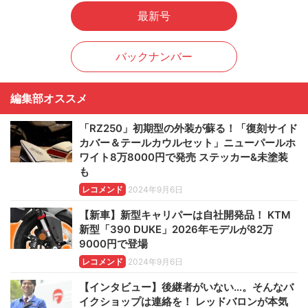
最新号
バックナンバー
編集部オススメ
「RZ250」初期型の外装が蘇る！「復刻サイド
カバー＆テールカウルセット」ニューパールホ
ワイト8万8000円で発売 ステッカー&未塗装
も
レコメンド
2024年9月6日
【新車】新型キャリパーは自社開発品！ KTM
新型「390 DUKE」2026年モデルが82万
9000円で登場
レコメンド
2024年9月6日
【インタビュー】後継者がいない…。そんなバ
イクショップは連絡を！ レッドバロンが本気