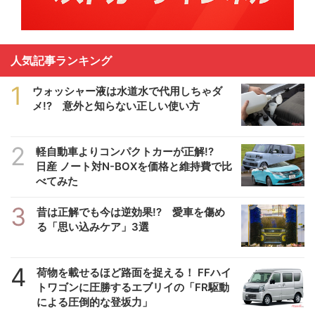
人気記事ランキング
1
ウォッシャー液は水道水で代用しちゃダ
メ!? 意外と知らない正しい使い方
2
軽自動車よりコンパクトカーが正解!?
日産 ノート対N-BOXを価格と維持費で比
べてみた
3
昔は正解でも今は逆効果!? 愛車を傷め
る「思い込みケア」3選
4
荷物を載せるほど路面を捉える！ FFハイ
トワゴンに圧勝するエブリイの「FR駆動
による圧倒的な登坂力」