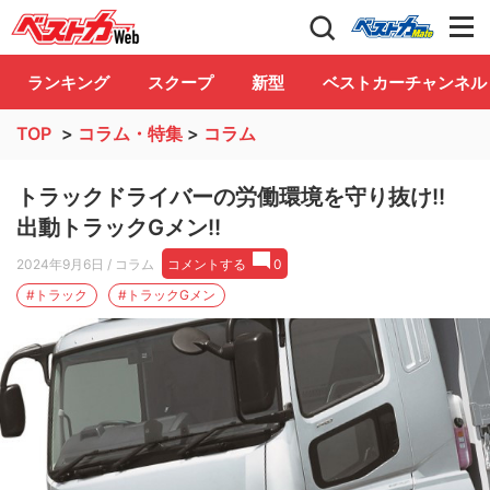
自動車情報誌「ベストカー」
Club
ランキング
スクープ
新型
ベストカーチャンネル
TOP
>
コラム・特集
>
コラム
トラックドライバーの労働環境を守り抜け!!
出動トラックGメン!!
2024年9月6日
/ コラム
コメントする
0
#トラック
#トラックGメン