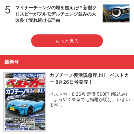
5
マイナーチェンジの域を超えた!? 新型ク
ロスビーがフルモデルチェンジ並みの大
改良で売れ続ける理由
もっと見る
最新号
カプチーノ復活説急浮上!!「ベストカ
ー 8月26日号発売！」
ベストカー8.26号 定価 590円 (税込み)
ようやく東京でも梅雨が明け、いよい
よ本…