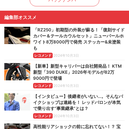
編集部オススメ
「RZ250」初期型の外装が蘇る！「復刻サイド
カバー＆テールカウルセット」ニューパールホ
ワイト8万8000円で発売 ステッカー&未塗装
も
レコメンド
2024年10月3日
【新車】新型キャリパーは自社開発品！ KTM
新型「390 DUKE」2026年モデルが82万
9000円で登場
レコメンド
2024年10月3日
【インタビュー】後継者がいない…。そんなバ
イクショップは連絡を！ レッドバロンが本気
で乗り出す“事業継承”とは？
レコメンド
2024年10月3日
高性能リアショックの前に忘れてない！？ 宝