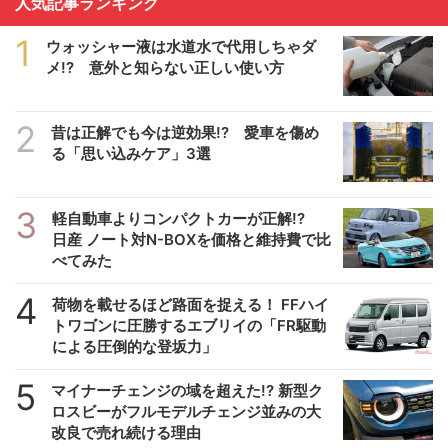
人気記事ランキング
1
ウォッシャー液は水道水で代用しちゃダ
メ!? 意外と知らない正しい使い方
2
昔は正解でも今は逆効果!? 愛車を傷め
る「思い込みケア」3選
3
軽自動車よりコンパクトカーが正解!?
日産 ノート対N-BOXを価格と維持費で比
べてみた
4
荷物を載せるほど路面を捉える！ FFハイ
トワゴンに圧勝するエブリイの「FR駆動
による圧倒的な登坂力」
5
マイナーチェンジの域を超えた!? 新型ク
ロスビーがフルモデルチェンジ並みの大
改良で売れ続ける理由