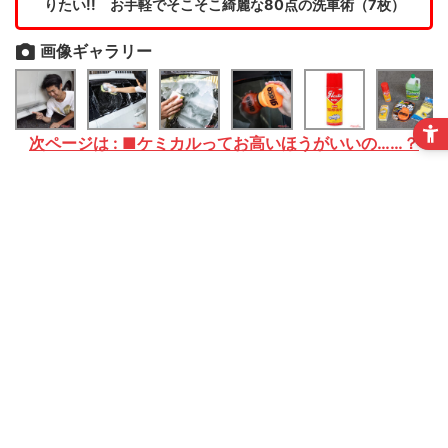
りたい!! お手軽でそこそこ綺麗な80点の洗車術（7枚）
画像ギャラリー
次ページは : ■ケミカルってお高いほうがいいの……？