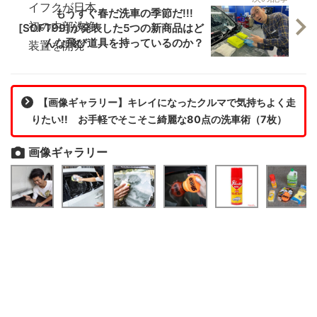
もうすぐ春だ洗車の季節だ!!!
[SOFT99]が発表した5つの新商品はど
んな飛び道具を持っているのか？
【画像ギャラリー】キレイになったクルマで気持ちよく走
りたい!! お手軽でそこそこ綺麗な80点の洗車術（7枚）
画像ギャラリー