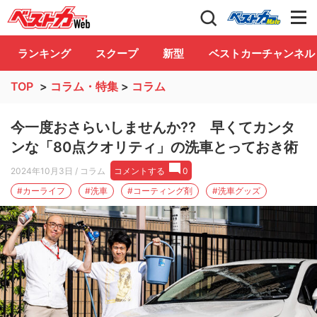
自動車情報誌「ベストカー」
Club
ランキング
スクープ
新型
ベストカーチャンネル
TOP
>
コラム・特集
>
コラム
今一度おさらいしませんか?? 早くてカンタ
ンな「80点クオリティ」の洗車とっておき術
2024年10月3日
/ コラム
コメントする
0
#カーライフ
#洗車
#コーティング剤
#洗車グッズ