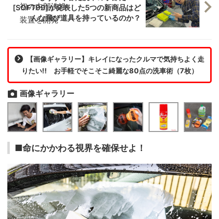
[SOFT99]が発表した5つの新商品はど
んな飛び道具を持っているのか？
【画像ギャラリー】キレイになったクルマで気持ちよく走
りたい!! お手軽でそこそこ綺麗な80点の洗車術（7枚）
画像ギャラリー
■命にかかわる視界を確保せよ！