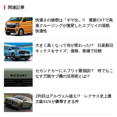
関連記事
快適さの秘密は「ギヤ比」!! 最新CVTで高
速クルージングが激変したエブリイの巡航
快適性
大きく高くなって何が変わった!? 日産新旧
キックスをサイズ、価格、装備で比較
セカンドカーにエブリイ最強説!? 何でもこ
なす万能サブ機の活用術とは!?
2列目はアルヴェル超え!? レクサス史上最
大級SUVが豪華すぎる件