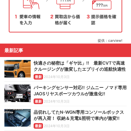
提供：carview!
最新記事
快適さの秘密は「ギヤ比」!! 最新CVTで高速
クルージングが激変したエブリイの巡航快適性
最新
2024年10月3日
パーキングセンサー対応!! ジムニー ノマド専用
JAOSリヤスポーツカウルが激進化!!
最新
2024年10月3日
品切れしてたN-WGN専用コンソールボックス
が再入荷！ 収納＆充電&照明で車内が激変!!
最新
2024年10月3日