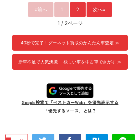
«前へ
1
2
次へ»
1
/
2ページ
40秒で完了！グーネット買取のかんたん車査定 ≫
新車不足で人気沸騰！ 欲しい車を中古車でさがす ≫
Google検索で『ベストカーWeb』を優先表示する
「優先するソース」とは？