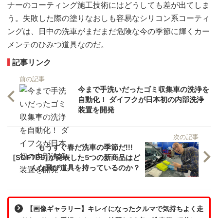
ナーのコーティング施工技術にはどうしても差が出てしま
う。失敗した際の塗りなおしも容易なシリコン系コーティ
ングは、日中の洗車がまだまだ危険な今の季節に輝くカー
メンテのひみつ道具なのだ。
記事リンク
前の記事
今まで手洗いだったゴミ収集車の洗浄を
自動化！ ダイフクが日本初の内部洗浄
装置を開発
次の記事
もうすぐ春だ洗車の季節だ!!!
[SOFT99]が発表した5つの新商品はど
んな飛び道具を持っているのか？
【画像ギャラリー】キレイになったクルマで気持ちよく走