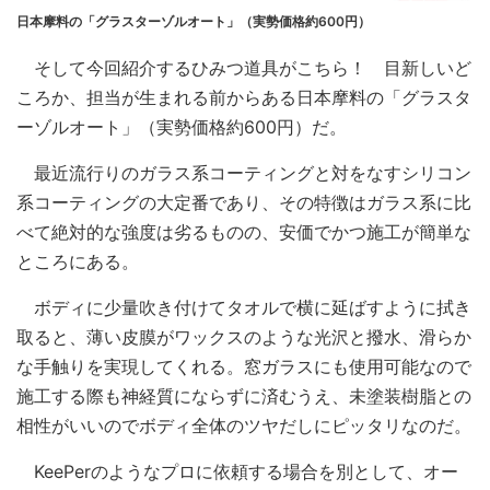
日本摩料の「グラスターゾルオート」（実勢価格約600円）
そして今回紹介するひみつ道具がこちら！ 目新しいど
ころか、担当が生まれる前からある日本摩料の「グラスタ
ーゾルオート」（実勢価格約600円）だ。
最近流行りのガラス系コーティングと対をなすシリコン
系コーティングの大定番であり、その特徴はガラス系に比
べて絶対的な強度は劣るものの、安価でかつ施工が簡単な
ところにある。
ボディに少量吹き付けてタオルで横に延ばすように拭き
取ると、薄い皮膜がワックスのような光沢と撥水、滑らか
な手触りを実現してくれる。窓ガラスにも使用可能なので
施工する際も神経質にならずに済むうえ、未塗装樹脂との
相性がいいのでボディ全体のツヤだしにピッタリなのだ。
KeePerのようなプロに依頼する場合を別として、オー