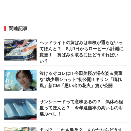
関連記事
ヘッドライトの黄ばみは車検が通らないっ
てほんと？ 8月1日からロービーム計測に
変更！ 黄ばみを取るにはどうすればい
い？
泣けるぞコレは!! 今田美桜が浴衣姿＆貴重
な“幼少期ショット”初公開!! キリン「晴れ
風」新CM「思い出の花火」篇が公開
サンシェードって意味あるの？ 気休め程
度ってほんと？ 今年遮熱率の高いものを
選ぶべし！
えっ!? これも違反？ あなたならどうす