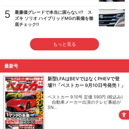
5
最廉価グレードで本当に困らない!? ス
ズキ ソリオ ハイブリッドMGの装備を徹
底チェック!!
もっと見る
最新号
新型LFAはBEVではなくPHEVで登
場?!「ベストカー 9月10日号発売！」
ベストカー 9.10号 定価 590円 (税込み)
自動車メーカー出演のテレビ番組が
SN…