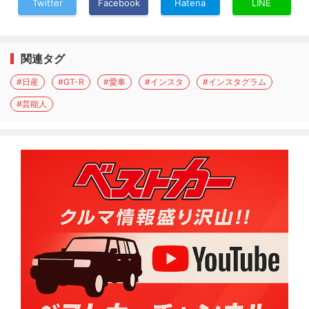
Twitter
Facebook
Hatena
LINE
関連タグ
#日産
#GT-R
#愛車
#インスタ
#インスタグラム
#芸能人