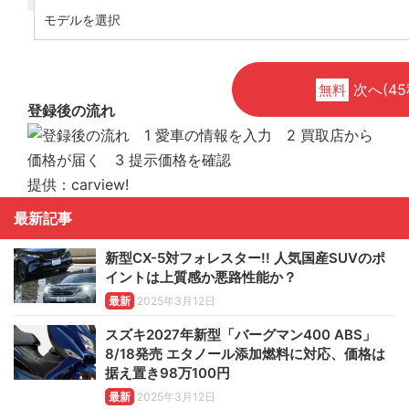
次へ(45
無料
登録後の流れ
提供：carview!
最新記事
新型CX-5対フォレスター!! 人気国産SUVのポ
イントは上質感か悪路性能か？
最新
2025年3月12日
スズキ2027年新型「バーグマン400 ABS」
8/18発売 エタノール添加燃料に対応、価格は
据え置き98万100円
最新
2025年3月12日