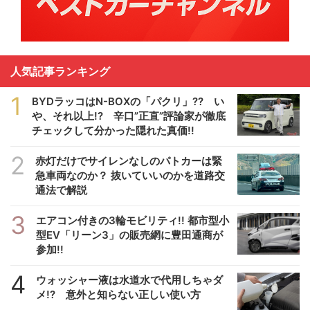
人気記事ランキング
1
BYDラッコはN-BOXの「パクリ」?? い
や、それ以上!? 辛口”正直”評論家が徹底
チェックして分かった隠れた真価!!
2
赤灯だけでサイレンなしのパトカーは緊
急車両なのか？ 抜いていいのかを道路交
通法で解説
3
エアコン付きの3輪モビリティ!! 都市型小
型EV「リーン3」の販売網に豊田通商が
参加!!
4
ウォッシャー液は水道水で代用しちゃダ
メ!? 意外と知らない正しい使い方