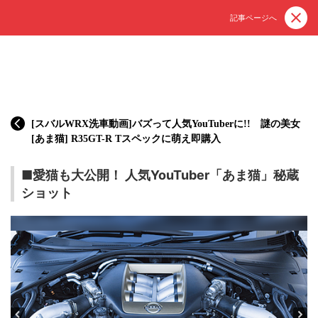
記事ページへ
[スバルWRX洗車動画]バズって人気YouTuberに!! 謎の美女
[あま猫] R35GT-R Tスペックに萌え即購入
■愛猫も大公開！ 人気YouTuber「あま猫」秘蔵
ショット