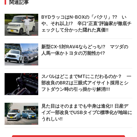
関連記事
BYDラッコはN-BOXの「パクリ」?? い
や、それ以上!? 辛口”正直”評論家が徹底チ
ェックして分かった隠れた真価!!
新型CX-5対RAV4ならどっち!? マツダの
人馬一体かトヨタの万能性か!?
スバルはどこまでMTにこだわるのか？ 一
部改良のBRZは三眼式アイサイト採用とシ
フトダウン時の引っ掛かり解消!!!
見た目はそのままでも中身は進化!! 日産デ
イズ一部改良でUSBタイプC標準化が地味に
うれしい!!