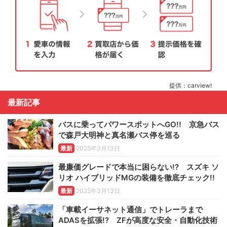
提供：carview!
最新記事
バスに乗ってパワースポットへGO!! 京急バス
で森戸大明神と真名瀬バス停を巡る
最新
2025年3月13日
最廉価グレードで本当に困らない!? スズキ ソ
リオ ハイブリッドMGの装備を徹底チェック!!
最新
2025年3月13日
「車載イーサネット通信」でトレーラまで
ADASを拡張!? ZFが高度な安全・自動化技術