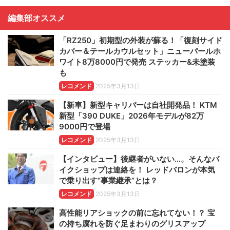
編集部オススメ
「RZ250」初期型の外装が蘇る！「復刻サイド
カバー＆テールカウルセット」ニューパールホ
ワイト8万8000円で発売 ステッカー&未塗装
も
レコメンド
2025年3月13日
【新車】新型キャリパーは自社開発品！ KTM
新型「390 DUKE」2026年モデルが82万
9000円で登場
レコメンド
2025年3月13日
【インタビュー】後継者がいない…。そんなバ
イクショップは連絡を！ レッドバロンが本気
で乗り出す“事業継承”とは？
レコメンド
2025年3月13日
高性能リアショックの前に忘れてない！？ 宝
の持ち腐れを防ぐ足まわりのグリスアップ