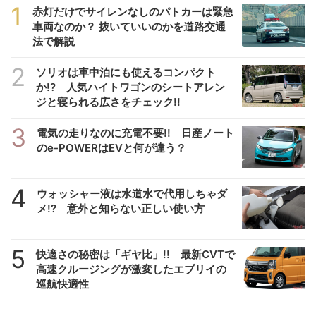
1
赤灯だけでサイレンなしのパトカーは緊急
車両なのか？ 抜いていいのかを道路交通
法で解説
2
ソリオは車中泊にも使えるコンパクト
か!? 人気ハイトワゴンのシートアレン
ジと寝られる広さをチェック!!
3
電気の走りなのに充電不要!! 日産ノート
のe-POWERはEVと何が違う？
4
ウォッシャー液は水道水で代用しちゃダ
メ!? 意外と知らない正しい使い方
5
快適さの秘密は「ギヤ比」!! 最新CVTで
高速クルージングが激変したエブリイの
巡航快適性