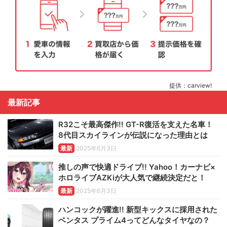
提供：carview!
最新記事
R32こそ最高傑作!! GT-R復活を支えた名車！
8代目スカイラインが伝説になった理由とは
最新
2025年6月3日
推しの声で快適ドライブ!! Yahoo！カーナビ×
ホロライブAZKiが大人気で継続決定だと！
最新
2025年6月3日
ハンコックが躍進!! 新型キックスに採用された
ベンタス プライム4ってどんなタイヤなの？