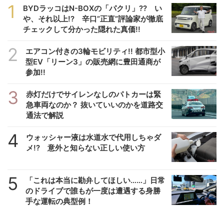
1
BYDラッコはN-BOXの「パクリ」?? い
や、それ以上!? 辛口”正直”評論家が徹底
チェックして分かった隠れた真価!!
2
エアコン付きの3輪モビリティ!! 都市型小
型EV「リーン3」の販売網に豊田通商が
参加!!
3
赤灯だけでサイレンなしのパトカーは緊
急車両なのか？ 抜いていいのかを道路交
通法で解説
4
ウォッシャー液は水道水で代用しちゃダ
メ!? 意外と知らない正しい使い方
5
「これは本当に勘弁してほしい……」日常
のドライブで誰もが一度は遭遇する身勝
手な運転の典型例！