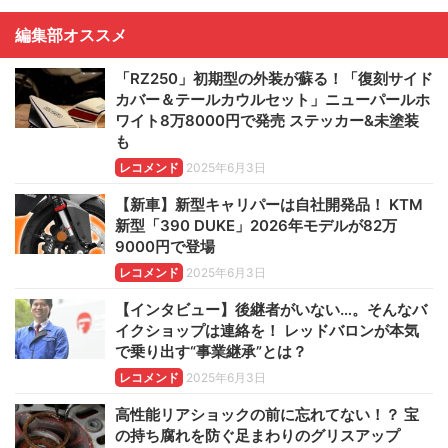
編集部オススメ
「RZ250」初期型の外装が蘇る！「復刻サイド
カバー＆テールカウルセット」ニューパールホ
ワイト8万8000円で発売 ステッカー&未塗装
も
レコメンド
2025年6月3日
【新車】新型キャリパーは自社開発品！ KTM
新型「390 DUKE」2026年モデルが82万
9000円で登場
レコメンド
2025年6月3日
【インタビュー】後継者がいない…。そんなバ
イクショップは連絡を！ レッドバロンが本気
で乗り出す“事業継承”とは？
レコメンド
2025年6月3日
高性能リアショックの前に忘れてない！？ 宝
の持ち腐れを防ぐ足まわりのグリスアップ