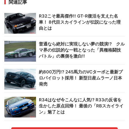
関連記事
R32こそ最高傑作!! GT-R復活を支えた名
車！ 8代目スカイラインが伝説になった理
由とは
普通なら絶対に実現しない夢の競演!? クル
マ界の伝説的な一戦となった「異種格闘技
バトル」の裏側を激白!!
約800万円!? 245馬力のVCターボと最新プ
ロパイロット採用！ 新型日産ムラーノ日本
発売
R34はなぜ今こんなに人気!? R33の反省を
生かした原点回帰！ 最後の「RBスカイライ
ン」魅了とは