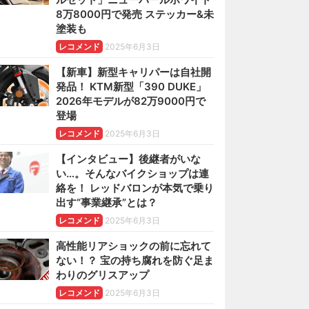
8万8000円で発売 ステッカー&未
塗装も
レコメンド
2025年6月3日
【新車】新型キャリパーは自社開
発品！ KTM新型「390 DUKE」
2026年モデルが82万9000円で
登場
レコメンド
2025年6月3日
【インタビュー】後継者がいな
い…。そんなバイクショップは連
絡を！ レッドバロンが本気で乗り
出す“事業継承”とは？
レコメンド
2025年6月3日
高性能リアショックの前に忘れて
ない！？ 宝の持ち腐れを防ぐ足ま
わりのグリスアップ
レコメンド
2025年6月3日