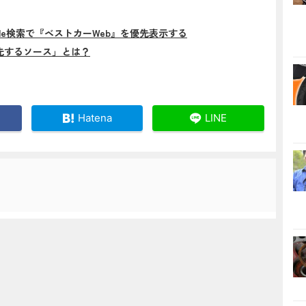
gle検索で『ベストカーWeb』を優先表示する
先するソース」とは？
Hatena
LINE