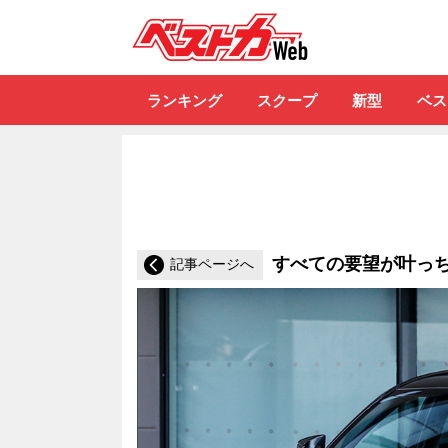
自動車情報誌「ベ
ランキング
スクープ
新型
ベス
すべての要望が叶っ
記事ページへ