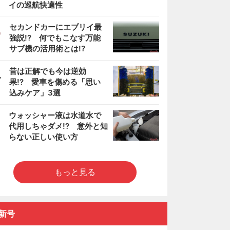
イの巡航快適性
3
セカンドカーにエブリイ最
強説!? 何でもこなす万能
サブ機の活用術とは!?
4
昔は正解でも今は逆効
果!? 愛車を傷める「思い
込みケア」3選
5
ウォッシャー液は水道水で
代用しちゃダメ!? 意外と知
らない正しい使い方
もっと見る
新号