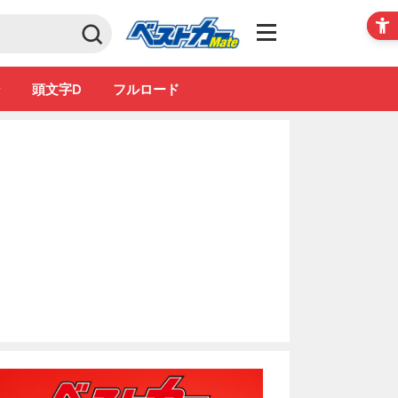
Club
ン
頭文字D
フルロード