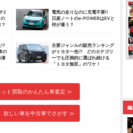
チ2
電気の走りなのに充電不要!!
ドの
日産ノートのe-POWERはEVと
ぶ？
何が違う？
!?
主要ジャンルの販売ランキング
車の
がトヨタ一色!? どのカテゴリ
の凄
ーでも圧倒的に選ばれ続ける
「トヨタ無双」のワケ！
ネット買取のかんたん車査定 ≫
編
 欲しい車を中古車でさがす ≫