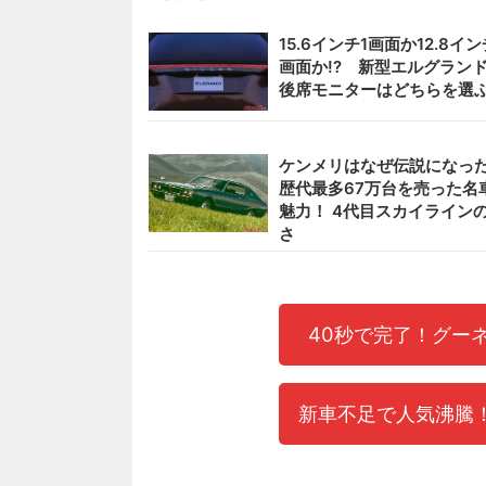
15.6インチ1画面か12.8イン
画面か!? 新型エルグラン
後席モニターはどちらを選
ケンメリはなぜ伝説になった
歴代最多67万台を売った名
魅力！ 4代目スカイライン
さ
40秒で完了！グー
新車不足で人気沸騰！