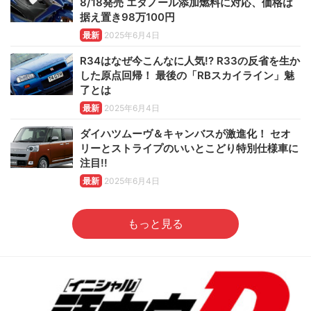
8/18発売 エタノール添加燃料に対応、価格は
据え置き98万100円
最新
2025年6月4日
R34はなぜ今こんなに人気!? R33の反省を生か
した原点回帰！ 最後の「RBスカイライン」魅
了とは
最新
2025年6月4日
ダイハツムーヴ＆キャンバスが激進化！ セオ
リーとストライプのいいとこどり特別仕様車に
注目!!
最新
2025年6月4日
もっと見る