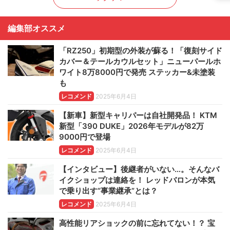
編集部オススメ
「RZ250」初期型の外装が蘇る！「復刻サイド
カバー＆テールカウルセット」ニューパールホ
ワイト8万8000円で発売 ステッカー&未塗装
も
レコメンド
2025年6月4日
【新車】新型キャリパーは自社開発品！ KTM
新型「390 DUKE」2026年モデルが82万
9000円で登場
レコメンド
2025年6月4日
【インタビュー】後継者がいない…。そんなバ
イクショップは連絡を！ レッドバロンが本気
で乗り出す“事業継承”とは？
レコメンド
2025年6月4日
高性能リアショックの前に忘れてない！？ 宝