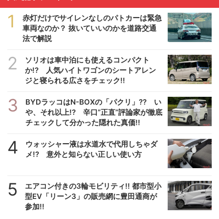
1
赤灯だけでサイレンなしのパトカーは緊急
車両なのか？ 抜いていいのかを道路交通
法で解説
2
ソリオは車中泊にも使えるコンパクト
か!? 人気ハイトワゴンのシートアレン
ジと寝られる広さをチェック!!
3
BYDラッコはN-BOXの「パクリ」?? い
や、それ以上!? 辛口”正直”評論家が徹底
チェックして分かった隠れた真価!!
4
ウォッシャー液は水道水で代用しちゃダ
メ!? 意外と知らない正しい使い方
5
エアコン付きの3輪モビリティ!! 都市型小
型EV「リーン3」の販売網に豊田通商が
参加!!