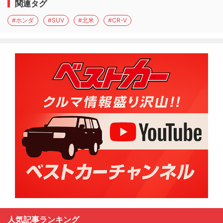
関連タグ
#ホンダ
#SUV
#北米
#CR-V
人気記事ランキング