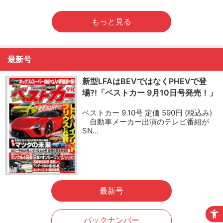
もっと見る
最新号
新型LFAはBEVではなくPHEVで登
場?!「ベストカー 9月10日号発売！」
ベストカー 9.10号 定価 590円 (税込み)
自動車メーカー出演のテレビ番組が
SN…
最新号
バックナンバー