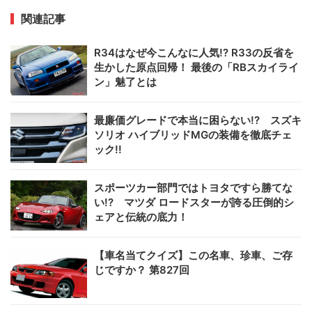
関連記事
R34はなぜ今こんなに人気!? R33の反省を
生かした原点回帰！ 最後の「RBスカイライ
ン」魅了とは
最廉価グレードで本当に困らない!? スズキ
ソリオ ハイブリッドMGの装備を徹底チェ
ック!!
スポーツカー部門ではトヨタですら勝てな
い!? マツダ ロードスターが誇る圧倒的シ
ェアと伝統の底力！
【車名当てクイズ】この名車、珍車、ご存
じですか？ 第827回