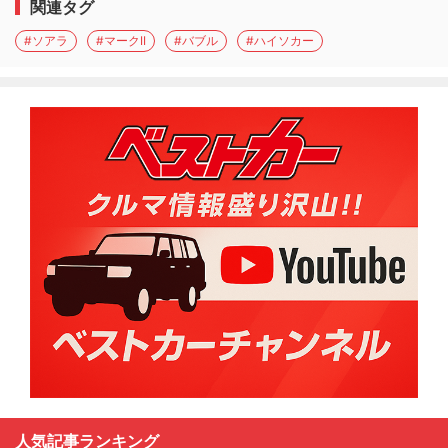
関連タグ
#ソアラ
#マークII
#バブル
#ハイソカー
人気記事ランキング