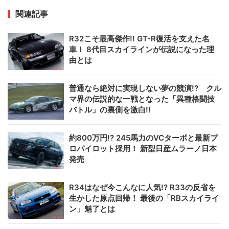
関連記事
R32こそ最高傑作!! GT-R復活を支えた名
車！ 8代目スカイラインが伝説になった理
由とは
普通なら絶対に実現しない夢の競演!? クル
マ界の伝説的な一戦となった「異種格闘技
バトル」の裏側を激白!!
約800万円!? 245馬力のVCターボと最新プ
ロパイロット採用！ 新型日産ムラーノ日本
発売
R34はなぜ今こんなに人気!? R33の反省を
生かした原点回帰！ 最後の「RBスカイライ
ン」魅了とは