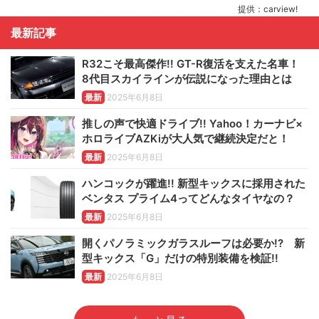
提供：carview!
最新記事
R32こそ最高傑作!! GT-R復活を支えた名車！
8代目スカイラインが伝説になった理由とは
最新
2025年6月8日
推しの声で快適ドライブ!! Yahoo！カーナビ×
ホロライブAZKiが大人気で継続決定だと！
最新
2025年6月8日
ハンコックが躍進!! 新型キックスに採用された
ベンタス プライム4ってどんなタイヤなの？
最新
2025年6月8日
開くパノラミックガラスルーフは必要か!? 新
型キックス「G」だけの特別装備を検証!!
最新
2025年6月8日