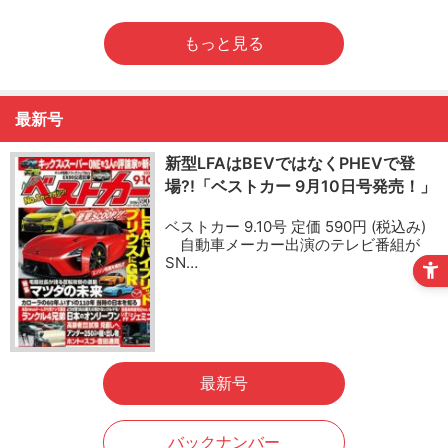
もっと見る
最新号
新型LFAはBEVではなくPHEVで登
場?!「ベストカー 9月10日号発売！」
ベストカー 9.10号 定価 590円 (税込み)
自動車メーカー出演のテレビ番組が
SN…
最新号
バックナンバー