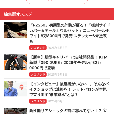
編集部オススメ
「RZ250」初期型の外装が蘇る！「復刻サイド
カバー＆テールカウルセット」ニューパールホ
ワイト8万8000円で発売 ステッカー&未塗装
も
レコメンド
2025年6月8日
【新車】新型キャリパーは自社開発品！ KTM
新型「390 DUKE」2026年モデルが82万
9000円で登場
レコメンド
2025年6月8日
【インタビュー】後継者がいない…。そんなバ
イクショップは連絡を！ レッドバロンが本気
で乗り出す“事業継承”とは？
レコメンド
2025年6月8日
高性能リアショックの前に忘れてない！？ 宝