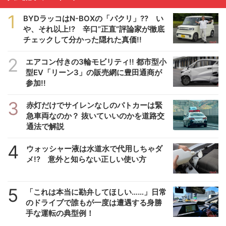
1
BYDラッコはN-BOXの「パクリ」?? い
や、それ以上!? 辛口”正直”評論家が徹底
チェックして分かった隠れた真価!!
2
エアコン付きの3輪モビリティ!! 都市型小
型EV「リーン3」の販売網に豊田通商が
参加!!
3
赤灯だけでサイレンなしのパトカーは緊
急車両なのか？ 抜いていいのかを道路交
通法で解説
4
ウォッシャー液は水道水で代用しちゃダ
メ!? 意外と知らない正しい使い方
5
「これは本当に勘弁してほしい……」日常
のドライブで誰もが一度は遭遇する身勝
手な運転の典型例！