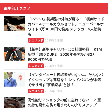
編集部オススメ
「RZ250」初期型の外装が蘇る！「復刻サイド
カバー＆テールカウルセット」ニューパールホ
ワイト8万8000円で発売 ステッカー&未塗装
も
レコメンド
2025年6月8日
【新車】新型キャリパーは自社開発品！ KTM
新型「390 DUKE」2026年モデルが82万
9000円で登場
レコメンド
2025年6月8日
【インタビュー】後継者がいない…。そんなバ
イクショップは連絡を！ レッドバロンが本気
で乗り出す“事業継承”とは？
レコメンド
2025年6月8日
高性能リアショックの前に忘れてない！？ 宝
の持ち腐れを防ぐ足まわりのグリスアップ