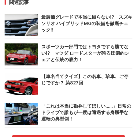
関連記事
最廉価グレードで本当に困らない!? スズキ
ソリオ ハイブリッドMGの装備を徹底チェ
ック!!
スポーツカー部門ではトヨタですら勝てな
い!? マツダ ロードスターが誇る圧倒的シ
ェアと伝統の底力！
【車名当てクイズ】この名車、珍車、ご存
じですか？ 第827回
「これは本当に勘弁してほしい……」日常の
ドライブで誰もが一度は遭遇する身勝手な
運転の典型例！