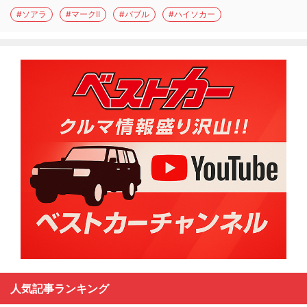
#ソアラ
#マークII
#バブル
#ハイソカー
人気記事ランキング