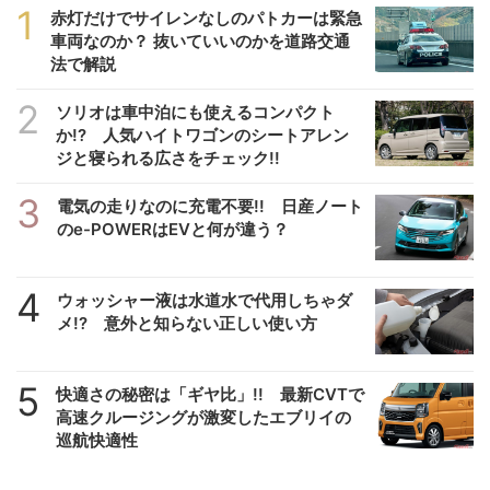
1
赤灯だけでサイレンなしのパトカーは緊急
車両なのか？ 抜いていいのかを道路交通
法で解説
2
ソリオは車中泊にも使えるコンパクト
か!? 人気ハイトワゴンのシートアレン
ジと寝られる広さをチェック!!
3
電気の走りなのに充電不要!! 日産ノート
のe-POWERはEVと何が違う？
4
ウォッシャー液は水道水で代用しちゃダ
メ!? 意外と知らない正しい使い方
5
快適さの秘密は「ギヤ比」!! 最新CVTで
高速クルージングが激変したエブリイの
巡航快適性