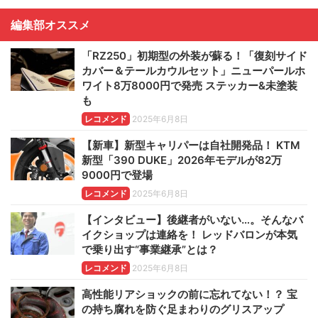
編集部オススメ
「RZ250」初期型の外装が蘇る！「復刻サイド
カバー＆テールカウルセット」ニューパールホ
ワイト8万8000円で発売 ステッカー&未塗装
も
レコメンド
2025年6月8日
【新車】新型キャリパーは自社開発品！ KTM
新型「390 DUKE」2026年モデルが82万
9000円で登場
レコメンド
2025年6月8日
【インタビュー】後継者がいない…。そんなバ
イクショップは連絡を！ レッドバロンが本気
で乗り出す“事業継承”とは？
レコメンド
2025年6月8日
高性能リアショックの前に忘れてない！？ 宝
の持ち腐れを防ぐ足まわりのグリスアップ