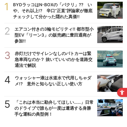
1
BYDラッコはN-BOXの「パクリ」?? い
や、それ以上!? 辛口”正直”評論家が徹底
チェックして分かった隠れた真価!!
2
エアコン付きの3輪モビリティ!! 都市型小
型EV「リーン3」の販売網に豊田通商が
参加!!
3
赤灯だけでサイレンなしのパトカーは緊
急車両なのか？ 抜いていいのかを道路交
通法で解説
4
ウォッシャー液は水道水で代用しちゃダ
メ!? 意外と知らない正しい使い方
5
「これは本当に勘弁してほしい……」日常
のドライブで誰もが一度は遭遇する身勝
手な運転の典型例！