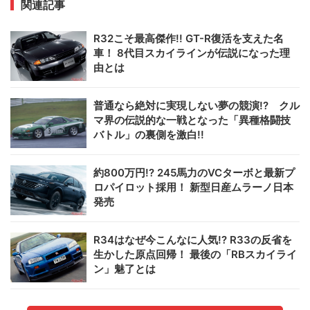
関連記事
R32こそ最高傑作!! GT-R復活を支えた名
車！ 8代目スカイラインが伝説になった理
由とは
普通なら絶対に実現しない夢の競演!? クル
マ界の伝説的な一戦となった「異種格闘技
バトル」の裏側を激白!!
約800万円!? 245馬力のVCターボと最新プ
ロパイロット採用！ 新型日産ムラーノ日本
発売
R34はなぜ今こんなに人気!? R33の反省を
生かした原点回帰！ 最後の「RBスカイライ
ン」魅了とは