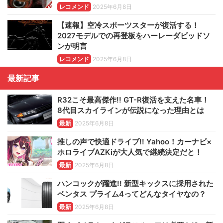
レコメンド
2025年6月8日
【速報】空冷スポーツスターが復活する！
2027モデルでの再登板をハーレーダビッドソ
ンが明言
レコメンド
2025年6月8日
最新記事
R32こそ最高傑作!! GT-R復活を支えた名車！
8代目スカイラインが伝説になった理由とは
最新
2025年6月8日
推しの声で快適ドライブ!! Yahoo！カーナビ×
ホロライブAZKiが大人気で継続決定だと！
最新
2025年6月8日
ハンコックが躍進!! 新型キックスに採用された
ベンタス プライム4ってどんなタイヤなの？
最新
2025年6月8日