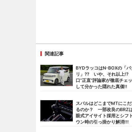
関連記事
BYDラッコはN-BOXの「パ
リ」?? いや、それ以上!?
口”正直”評論家が徹底チェ
して分かった隠れた真価!!
スバルはどこまでMTにこだ
るのか？ 一部改良のBRZ
眼式アイサイト採用とシフ
ウン時の引っ掛かり解消!!!