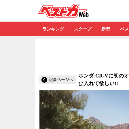
自動車情報誌「ベ
ランキング
スクープ
新型
ベス
ホンダ CR-Vに初の
記事ページへ
ひ入れて欲しい!!