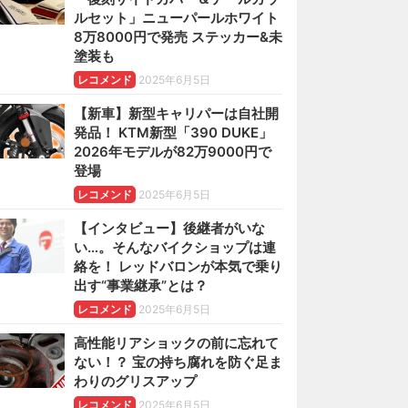
ルセット」ニューパールホワイト
8万8000円で発売 ステッカー&未
塗装も
レコメンド
2025年6月5日
【新車】新型キャリパーは自社開
発品！ KTM新型「390 DUKE」
2026年モデルが82万9000円で
登場
レコメンド
2025年6月5日
【インタビュー】後継者がいな
い…。そんなバイクショップは連
絡を！ レッドバロンが本気で乗り
出す“事業継承”とは？
レコメンド
2025年6月5日
高性能リアショックの前に忘れて
ない！？ 宝の持ち腐れを防ぐ足ま
わりのグリスアップ
レコメンド
2025年6月5日