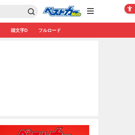
Club
ン
頭文字D
フルロード