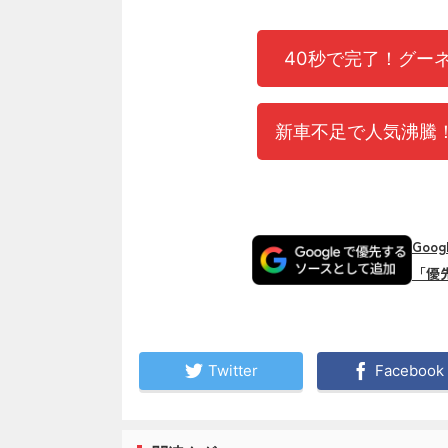
40秒で完了！グー
新車不足で人気沸騰！
Goo
「優
Twitter
Facebook