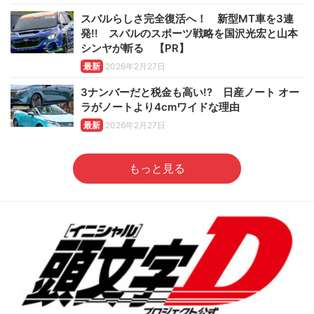
スバルらしさ完全復活へ！ 新型MT車を3連
発!! スバルのスポーツ戦略を国沢光宏と山本
シンヤが斬る 【PR】
最新
2026年2月27日
3ナンバーだと税金も高い!? 日産ノート オー
ラがノートより4cmワイドな理由
最新
2026年2月27日
もっと見る