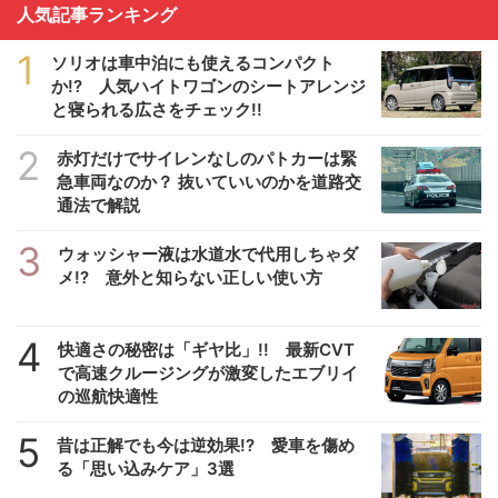
人気記事ランキング
1
ソリオは車中泊にも使えるコンパクト
か!? 人気ハイトワゴンのシートアレンジ
と寝られる広さをチェック!!
2
赤灯だけでサイレンなしのパトカーは緊
急車両なのか？ 抜いていいのかを道路交
通法で解説
3
ウォッシャー液は水道水で代用しちゃダ
メ!? 意外と知らない正しい使い方
4
快適さの秘密は「ギヤ比」!! 最新CVT
で高速クルージングが激変したエブリイ
の巡航快適性
5
昔は正解でも今は逆効果!? 愛車を傷め
る「思い込みケア」3選