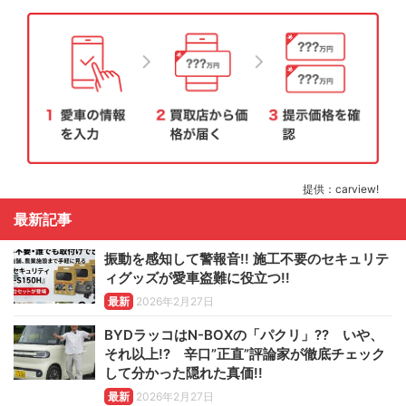
提供：carview!
最新記事
振動を感知して警報音!! 施工不要のセキュリテ
ィグッズが愛車盗難に役立つ!!
最新
2026年2月27日
BYDラッコはN-BOXの「パクリ」?? いや、
それ以上!? 辛口”正直”評論家が徹底チェック
して分かった隠れた真価!!
最新
2026年2月27日