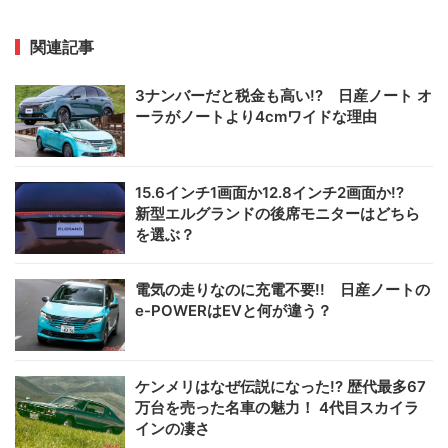
関連記事
3ナンバーだと税金も高い!? 日産ノート オ
ーラがノートより4cmワイドな理由
15.6インチ1画面か12.8インチ2画面か!?
新型エルグランドの後席モニターはどちら
を選ぶ？
電気の走りなのに充電不要!! 日産ノートの
e-POWERはEVと何が違う？
ケンメリはなぜ伝説になった!? 歴代最多67
万台を売った名車の魅力！ 4代目スカイラ
インの凄さ