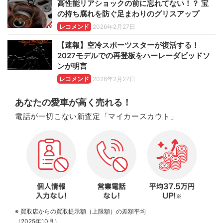
高性能リアショックの前に忘れてない！？ 宝
の持ち腐れを防ぐ足まわりのグリスアップ
レコメンド
2026年2月27日
【速報】空冷スポーツスターが復活する！
2027モデルでの再登板をハーレーダビッドソ
ンが明言
レコメンド
2026年2月27日
あなたの愛車が高く売れる！
電話が一切こない新査定「マイカースカウト」
※ 買取店からの買取提示額（上限額）の差額平均
（2025年10月）