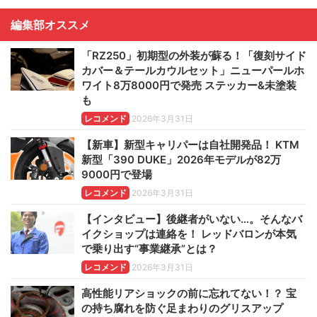
編集部オススメ
「RZ250」初期型の外装が蘇る！「復刻サイド
カバー＆テールカウルセット」ニューパールホ
ワイト8万8000円で発売 ステッカー&未塗装
も
レコメンド
2026年3月31日
【新車】新型キャリパーは自社開発品！ KTM
新型「390 DUKE」2026年モデルが82万
9000円で登場
レコメンド
2026年3月31日
【インタビュー】後継者がいない…。そんなバ
イクショップは連絡を！ レッドバロンが本気
で乗り出す“事業継承”とは？
レコメンド
2026年3月31日
高性能リアショックの前に忘れてない！？ 宝
の持ち腐れを防ぐ足まわりのグリスアップ