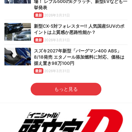
場！ レブル500のEクラッチ、新型EVなども一
挙発表
最新
2026年3月31日
新型CX-5対フォレスター!! 人気国産SUVのポ
イントは上質感か悪路性能か？
最新
2026年3月31日
スズキ2027年新型「バーグマン400 ABS」
8/18発売 エタノール添加燃料に対応、価格は
据え置き98万100円
最新
2026年3月31日
もっと見る