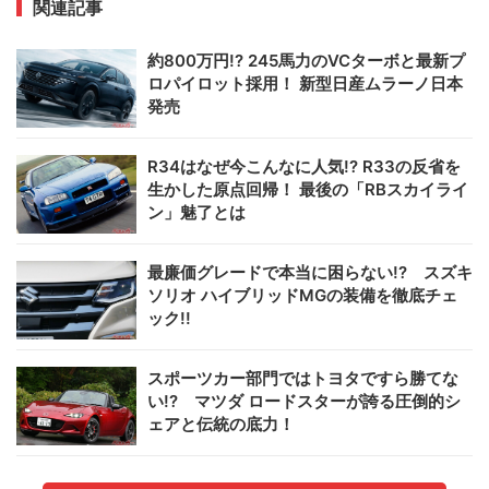
関連記事
約800万円!? 245馬力のVCターボと最新プ
ロパイロット採用！ 新型日産ムラーノ日本
発売
R34はなぜ今こんなに人気!? R33の反省を
生かした原点回帰！ 最後の「RBスカイライ
ン」魅了とは
最廉価グレードで本当に困らない!? スズキ
ソリオ ハイブリッドMGの装備を徹底チェ
ック!!
スポーツカー部門ではトヨタですら勝てな
い!? マツダ ロードスターが誇る圧倒的シ
ェアと伝統の底力！