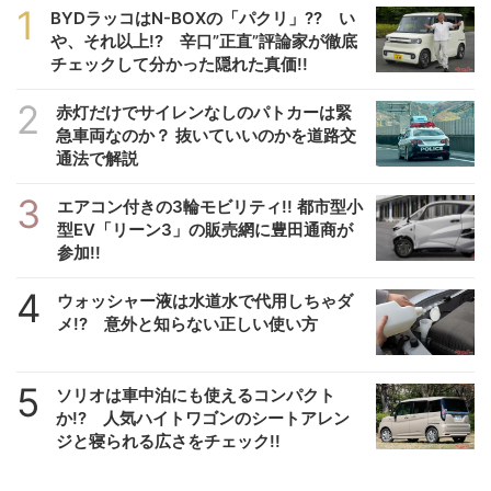
1
BYDラッコはN-BOXの「パクリ」?? い
や、それ以上!? 辛口”正直”評論家が徹底
チェックして分かった隠れた真価!!
2
赤灯だけでサイレンなしのパトカーは緊
急車両なのか？ 抜いていいのかを道路交
通法で解説
3
エアコン付きの3輪モビリティ!! 都市型小
型EV「リーン3」の販売網に豊田通商が
参加!!
4
ウォッシャー液は水道水で代用しちゃダ
メ!? 意外と知らない正しい使い方
5
ソリオは車中泊にも使えるコンパクト
か!? 人気ハイトワゴンのシートアレン
ジと寝られる広さをチェック!!