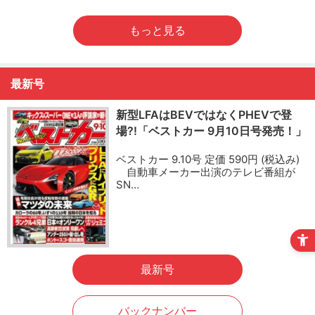
もっと見る
最新号
新型LFAはBEVではなくPHEVで登
場?!「ベストカー 9月10日号発売！」
ベストカー 9.10号 定価 590円 (税込み)
自動車メーカー出演のテレビ番組が
SN…
最新号
バックナンバー