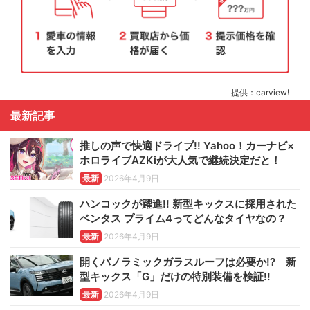
提供：carview!
最新記事
推しの声で快適ドライブ!! Yahoo！カーナビ×
ホロライブAZKiが大人気で継続決定だと！
最新
2026年4月9日
ハンコックが躍進!! 新型キックスに採用された
ベンタス プライム4ってどんなタイヤなの？
最新
2026年4月9日
開くパノラミックガラスルーフは必要か!? 新
型キックス「G」だけの特別装備を検証!!
最新
2026年4月9日