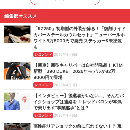
編集部オススメ
「RZ250」初期型の外装が蘇る！「復刻サイド
カバー＆テールカウルセット」ニューパールホ
ワイト8万8000円で発売 ステッカー&未塗装
も
レコメンド
2026年4月9日
【新車】新型キャリパーは自社開発品！ KTM
新型「390 DUKE」2026年モデルが82万
9000円で登場
レコメンド
2026年4月9日
【インタビュー】後継者がいない…。そんなバ
イクショップは連絡を！ レッドバロンが本気
で乗り出す“事業継承”とは？
レコメンド
2026年4月9日
高性能リアショックの前に忘れてない！？ 宝