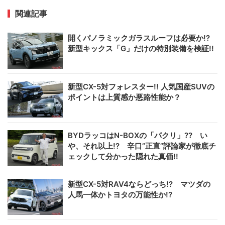
関連記事
開くパノラミックガラスルーフは必要か!?
新型キックス「G」だけの特別装備を検証!!
新型CX-5対フォレスター!! 人気国産SUVの
ポイントは上質感か悪路性能か？
BYDラッコはN-BOXの「パクリ」?? い
や、それ以上!? 辛口”正直”評論家が徹底チ
ェックして分かった隠れた真価!!
新型CX-5対RAV4ならどっち!? マツダの
人馬一体かトヨタの万能性か!?