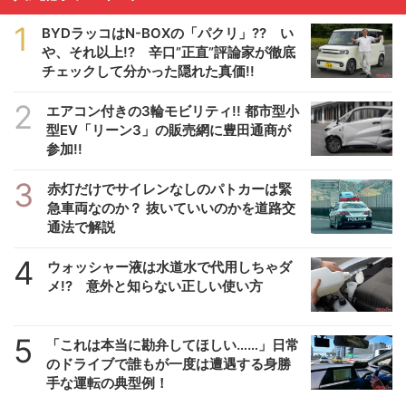
1
BYDラッコはN-BOXの「パクリ」?? い
や、それ以上!? 辛口”正直”評論家が徹底
チェックして分かった隠れた真価!!
2
エアコン付きの3輪モビリティ!! 都市型小
型EV「リーン3」の販売網に豊田通商が
参加!!
3
赤灯だけでサイレンなしのパトカーは緊
急車両なのか？ 抜いていいのかを道路交
通法で解説
4
ウォッシャー液は水道水で代用しちゃダ
メ!? 意外と知らない正しい使い方
5
「これは本当に勘弁してほしい……」日常
のドライブで誰もが一度は遭遇する身勝
手な運転の典型例！