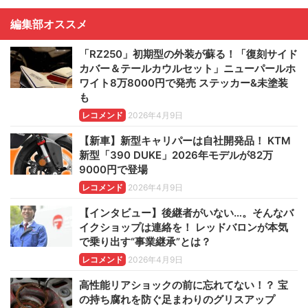
編集部オススメ
「RZ250」初期型の外装が蘇る！「復刻サイド
カバー＆テールカウルセット」ニューパールホ
ワイト8万8000円で発売 ステッカー&未塗装
も
レコメンド
2026年4月9日
【新車】新型キャリパーは自社開発品！ KTM
新型「390 DUKE」2026年モデルが82万
9000円で登場
レコメンド
2026年4月9日
【インタビュー】後継者がいない…。そんなバ
イクショップは連絡を！ レッドバロンが本気
で乗り出す“事業継承”とは？
レコメンド
2026年4月9日
高性能リアショックの前に忘れてない！？ 宝
の持ち腐れを防ぐ足まわりのグリスアップ