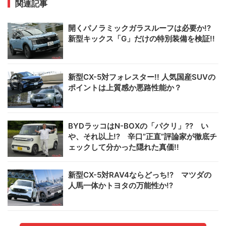
関連記事
開くパノラミックガラスルーフは必要か!?
新型キックス「G」だけの特別装備を検証!!
新型CX-5対フォレスター!! 人気国産SUVの
ポイントは上質感か悪路性能か？
BYDラッコはN-BOXの「パクリ」?? い
や、それ以上!? 辛口”正直”評論家が徹底チ
ェックして分かった隠れた真価!!
新型CX-5対RAV4ならどっち!? マツダの
人馬一体かトヨタの万能性か!?