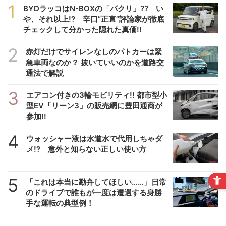
1
BYDラッコはN-BOXの「パクリ」?? い
や、それ以上!? 辛口”正直”評論家が徹底
チェックして分かった隠れた真価!!
2
赤灯だけでサイレンなしのパトカーは緊
急車両なのか？ 抜いていいのかを道路交
通法で解説
3
エアコン付きの3輪モビリティ!! 都市型小
型EV「リーン3」の販売網に豊田通商が
参加!!
4
ウォッシャー液は水道水で代用しちゃダ
メ!? 意外と知らない正しい使い方
5
「これは本当に勘弁してほしい……」日常
のドライブで誰もが一度は遭遇する身勝
手な運転の典型例！