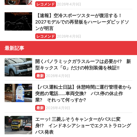
レコメンド
2026年4月9日
【速報】空冷スポーツスターが復活する！
2027モデルでの再登板をハーレーダビッドソ
ンが明言
レコメンド
2026年4月9日
最新記事
開くパノラミックガラスルーフは必要か!? 新
型キックス「G」だけの特別装備を検証!!
最新
2026年4月9日
【バス運転士日誌】休憩時間に運行管理者から
突然の電話……車両交換? バス停の休止作
業? それって何っすか?
最新
2026年4月9日
エーッ! 三菱ふそうキャンターがバスに変
身!? インドネシアショーでエクストラロング
バス発表