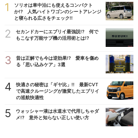
1
ソリオは車中泊にも使えるコンパクト
か!? 人気ハイトワゴンのシートアレンジ
と寝られる広さをチェック!!
2
セカンドカーにエブリイ最強説!? 何で
もこなす万能サブ機の活用術とは!?
3
昔は正解でも今は逆効果!? 愛車を傷め
る「思い込みケア」3選
4
快適さの秘密は「ギヤ比」!! 最新CVT
で高速クルージングが激変したエブリイ
の巡航快適性
5
ウォッシャー液は水道水で代用しちゃダ
メ!? 意外と知らない正しい使い方