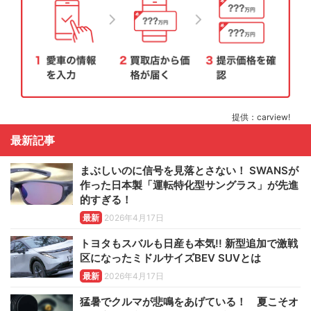
提供：carview!
最新記事
まぶしいのに信号を見落とさない！ SWANSが
作った日本製「運転特化型サングラス」が先進
的すぎる！
最新
2026年4月17日
トヨタもスバルも日産も本気!! 新型追加で激戦
区になったミドルサイズBEV SUVとは
最新
2026年4月17日
猛暑でクルマが悲鳴をあげている！ 夏こそオ