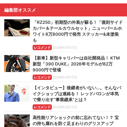
編集部オススメ
「RZ250」初期型の外装が蘇る！「復刻サイド
カバー＆テールカウルセット」ニューパールホ
ワイト8万8000円で発売 ステッカー&未塗装
も
レコメンド
2026年4月17日
【新車】新型キャリパーは自社開発品！ KTM
新型「390 DUKE」2026年モデルが82万
9000円で登場
レコメンド
2026年4月17日
【インタビュー】後継者がいない…。そんなバ
イクショップは連絡を！ レッドバロンが本気
で乗り出す“事業継承”とは？
レコメンド
2026年4月17日
高性能リアショックの前に忘れてない！？ 宝
の持ち腐れを防ぐ足まわりのグリスアップ