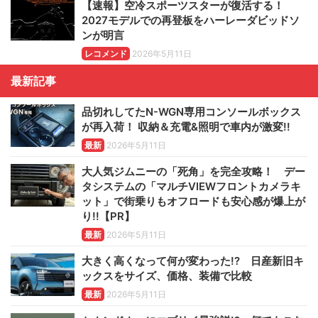
【速報】空冷スポーツスターが復活する！
2027モデルでの再登板をハーレーダビッドソ
ンが明言
レコメンド
2026年5月11日
最新記事
品切れしてたN-WGN専用コンソールボックス
が再入荷！ 収納＆充電&照明で車内が激変!!
最新
2026年5月11日
大人気ジムニーの「死角」を完全攻略！ デー
タシステムの「マルチVIEWフロントカメラキ
ット」で街乗りもオフロードも安心感が爆上が
り!!【PR】
最新
2026年5月11日
大きく高くなって何が変わった!? 日産新旧キ
ックスをサイズ、価格、装備で比較
最新
2026年5月11日