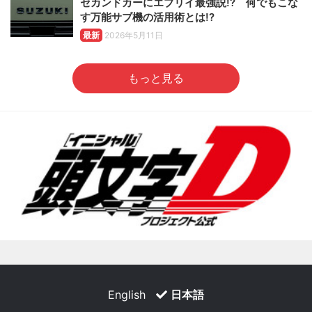
セカンドカーにエブリイ最強説!? 何でもこな
す万能サブ機の活用術とは!?
最新
2026年5月11日
もっと見る
English
日本語