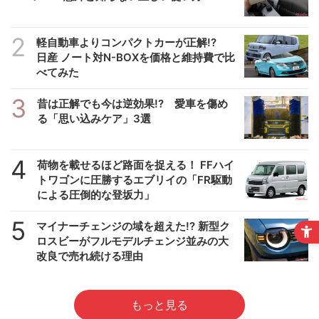
2
軽自動車よりコンパクトカーが正解!?
日産 ノート対N-BOXを価格と維持費で比
べてみた
3
昔は正解でも今は逆効果!? 愛車を傷め
る「思い込みケア」3選
4
荷物を載せるほど路面を捉える！ FFハイ
トワゴンに圧勝するエブリイの「FR駆動
による圧倒的な登坂力」
5
マイナーチェンジの域を超えた!? 新型ク
ロスビーがフルモデルチェンジ並みの大
改良で売れ続ける理由
もっと見る