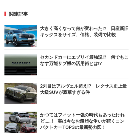
関連記事
大きく高くなって何が変わった!? 日産新旧
キックスをサイズ、価格、装備で比較
セカンドカーにエブリイ最強説!? 何でもこ
なす万能サブ機の活用術とは!?
2列目はアルヴェル超え!? レクサス史上最
大級SUVが豪華すぎる件
かつてはフィット一強の時代もあったけれ
ど……! 実は今なお熾烈な争いが続くコン
パクトカーTOP3の最新勢力図！