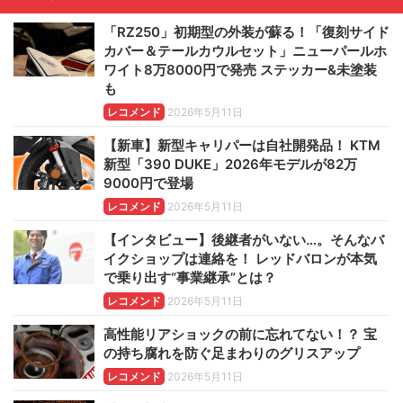
「RZ250」初期型の外装が蘇る！「復刻サイド
カバー＆テールカウルセット」ニューパールホ
ワイト8万8000円で発売 ステッカー&未塗装
も
レコメンド
2026年5月11日
【新車】新型キャリパーは自社開発品！ KTM
新型「390 DUKE」2026年モデルが82万
9000円で登場
レコメンド
2026年5月11日
【インタビュー】後継者がいない…。そんなバ
イクショップは連絡を！ レッドバロンが本気
で乗り出す“事業継承”とは？
レコメンド
2026年5月11日
高性能リアショックの前に忘れてない！？ 宝
の持ち腐れを防ぐ足まわりのグリスアップ
レコメンド
2026年5月11日