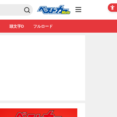
Club
ン
頭文字D
フルロード