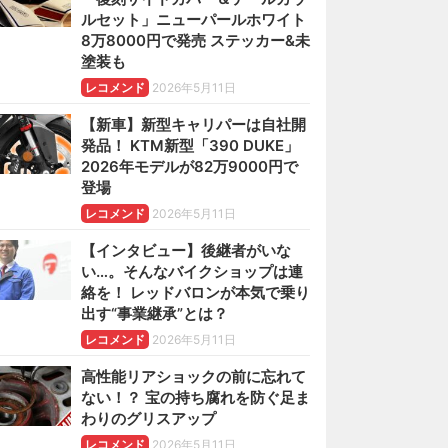
ルセット」ニューパールホワイト
8万8000円で発売 ステッカー&未
塗装も
レコメンド
2026年5月11日
【新車】新型キャリパーは自社開
発品！ KTM新型「390 DUKE」
2026年モデルが82万9000円で
登場
レコメンド
2026年5月11日
【インタビュー】後継者がいな
い…。そんなバイクショップは連
絡を！ レッドバロンが本気で乗り
出す“事業継承”とは？
レコメンド
2026年5月11日
高性能リアショックの前に忘れて
ない！？ 宝の持ち腐れを防ぐ足ま
わりのグリスアップ
レコメンド
2026年5月11日