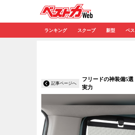
自動車情報誌「ベ
ランキング
スクープ
新型
ベス
フリードの神装備5選
記事ページへ
実力