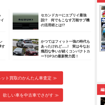
っ
セカンドカーにエブリイ最強
サイ
説!? 何でもこなす万能サブ機
の活用術とは!?
レ
かつてはフィット一強の時代も
華す
あったけれど……! 実は今なお
熾烈な争いが続くコンパクトカ
ーTOP3の最新勢力図！
ネット買取のかんたん車査定 ≫
編
 欲しい車を中古車でさがす ≫