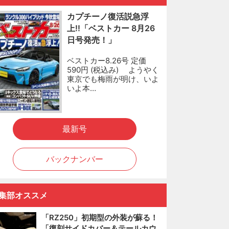
カプチーノ復活説急浮
上!!「ベストカー 8月26
日号発売！」
ベストカー8.26号 定価
590円 (税込み) ようやく
東京でも梅雨が明け、いよ
いよ本…
最新号
バックナンバー
集部オススメ
「RZ250」初期型の外装が蘇る！
「復刻サイドカバー＆テールカウ