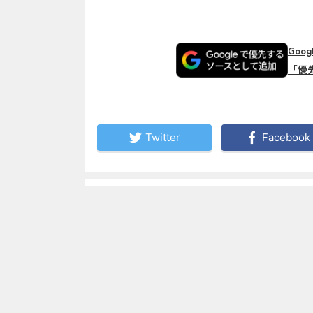
Goo
「優
Twitter
Facebook