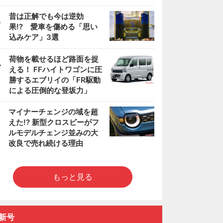
3
昔は正解でも今は逆効
果!? 愛車を傷める「思い
込みケア」3選
4
荷物を載せるほど路面を捉
える！ FFハイトワゴンに圧
勝するエブリイの「FR駆動
による圧倒的な登坂力」
5
マイナーチェンジの域を超
えた!? 新型クロスビーがフ
ルモデルチェンジ並みの大
改良で売れ続ける理由
もっと見る
新号