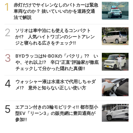
1
赤灯だけでサイレンなしのパトカーは緊急
車両なのか？ 抜いていいのかを道路交通
法で解説
2
ソリオは車中泊にも使えるコンパクト
か!? 人気ハイトワゴンのシートアレン
ジと寝られる広さをチェック!!
3
BYDラッコはN-BOXの「パクリ」?? い
や、それ以上!? 辛口”正直”評論家が徹底
チェックして分かった隠れた真価!!
4
ウォッシャー液は水道水で代用しちゃダ
メ!? 意外と知らない正しい使い方
5
エアコン付きの3輪モビリティ!! 都市型小
型EV「リーン3」の販売網に豊田通商が
参加!!