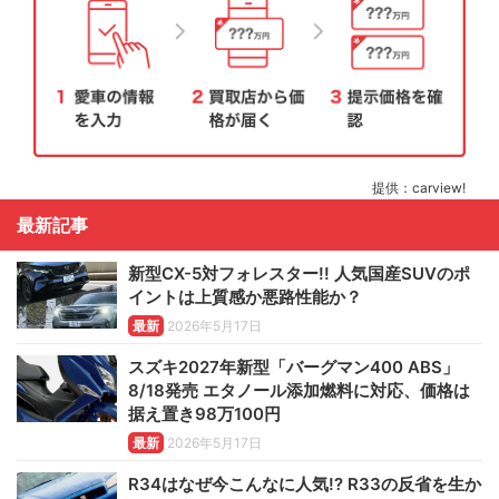
提供：carview!
最新記事
新型CX-5対フォレスター!! 人気国産SUVのポ
イントは上質感か悪路性能か？
最新
2026年5月17日
スズキ2027年新型「バーグマン400 ABS」
8/18発売 エタノール添加燃料に対応、価格は
据え置き98万100円
最新
2026年5月17日
R34はなぜ今こんなに人気!? R33の反省を生か