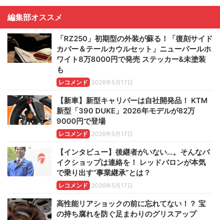
編集部オススメ
「RZ250」初期型の外装が蘇る！「復刻サイド
カバー＆テールカウルセット」ニューパールホ
ワイト8万8000円で発売 ステッカー&未塗装
も
レコメンド
2026年5月17日
【新車】新型キャリパーは自社開発品！ KTM
新型「390 DUKE」2026年モデルが82万
9000円で登場
レコメンド
2026年5月17日
【インタビュー】後継者がいない…。そんなバ
イクショップは連絡を！ レッドバロンが本気
で乗り出す“事業継承”とは？
レコメンド
2026年5月17日
高性能リアショックの前に忘れてない！？ 宝
の持ち腐れを防ぐ足まわりのグリスアップ