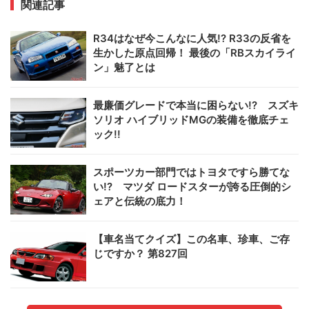
関連記事
R34はなぜ今こんなに人気!? R33の反省を
生かした原点回帰！ 最後の「RBスカイライ
ン」魅了とは
最廉価グレードで本当に困らない!? スズキ
ソリオ ハイブリッドMGの装備を徹底チェ
ック!!
スポーツカー部門ではトヨタですら勝てな
い!? マツダ ロードスターが誇る圧倒的シ
ェアと伝統の底力！
【車名当てクイズ】この名車、珍車、ご存
じですか？ 第827回