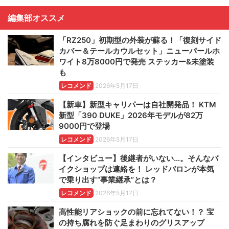
編集部オススメ
「RZ250」初期型の外装が蘇る！「復刻サイド
カバー＆テールカウルセット」ニューパールホ
ワイト8万8000円で発売 ステッカー&未塗装
も
レコメンド
2026年5月17日
【新車】新型キャリパーは自社開発品！ KTM
新型「390 DUKE」2026年モデルが82万
9000円で登場
レコメンド
2026年5月17日
【インタビュー】後継者がいない…。そんなバ
イクショップは連絡を！ レッドバロンが本気
で乗り出す“事業継承”とは？
レコメンド
2026年5月17日
高性能リアショックの前に忘れてない！？ 宝
の持ち腐れを防ぐ足まわりのグリスアップ