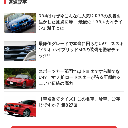
関連記事
R34はなぜ今こんなに人気!? R33の反省を
生かした原点回帰！ 最後の「RBスカイライ
ン」魅了とは
最廉価グレードで本当に困らない!? スズキ
ソリオ ハイブリッドMGの装備を徹底チェ
ック!!
スポーツカー部門ではトヨタですら勝てな
い!? マツダ ロードスターが誇る圧倒的シ
ェアと伝統の底力！
【車名当てクイズ】この名車、珍車、ご存
じですか？ 第827回