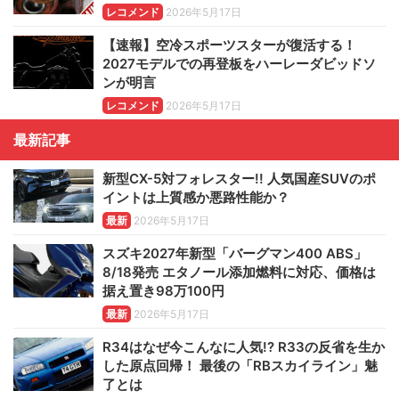
レコメンド
2026年5月17日
【速報】空冷スポーツスターが復活する！
2027モデルでの再登板をハーレーダビッドソ
ンが明言
レコメンド
2026年5月17日
最新記事
新型CX-5対フォレスター!! 人気国産SUVのポ
イントは上質感か悪路性能か？
最新
2026年5月17日
スズキ2027年新型「バーグマン400 ABS」
8/18発売 エタノール添加燃料に対応、価格は
据え置き98万100円
最新
2026年5月17日
R34はなぜ今こんなに人気!? R33の反省を生か
した原点回帰！ 最後の「RBスカイライン」魅
了とは