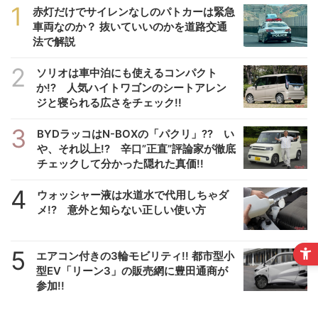
1
赤灯だけでサイレンなしのパトカーは緊急
車両なのか？ 抜いていいのかを道路交通
法で解説
2
ソリオは車中泊にも使えるコンパクト
か!? 人気ハイトワゴンのシートアレン
ジと寝られる広さをチェック!!
3
BYDラッコはN-BOXの「パクリ」?? い
や、それ以上!? 辛口”正直”評論家が徹底
チェックして分かった隠れた真価!!
4
ウォッシャー液は水道水で代用しちゃダ
メ!? 意外と知らない正しい使い方
5
エアコン付きの3輪モビリティ!! 都市型小
型EV「リーン3」の販売網に豊田通商が
参加!!