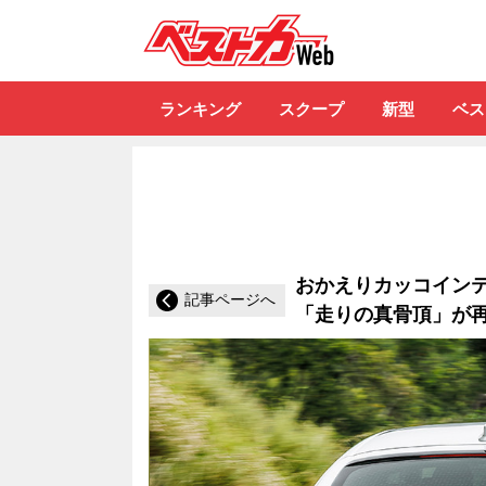
自動車情報誌「ベ
ランキング
スクープ
新型
ベス
おかえりカッコインテ
記事ページへ
「走りの真骨頂」が再