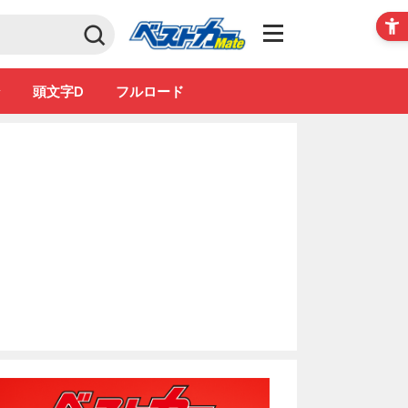
Club
ン
頭文字D
フルロード