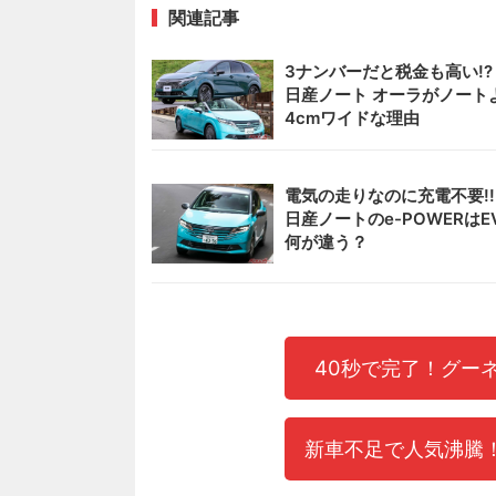
関連記事
3ナンバーだと税金も高い!
日産ノート オーラがノート
4cmワイドな理由
電気の走りなのに充電不要!
日産ノートのe-POWERはE
何が違う？
40秒で完了！グー
新車不足で人気沸騰！