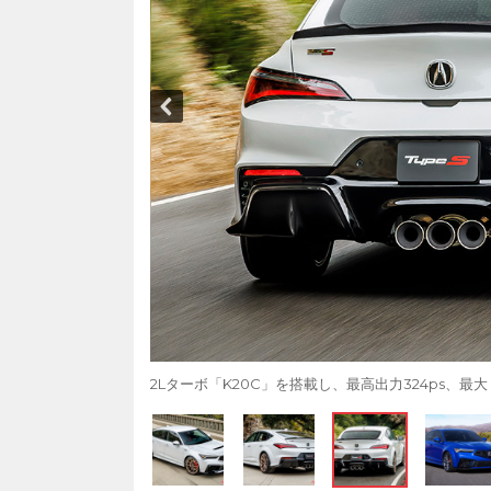
2Lターボ「K20C」を搭載し、最高出力324ps、最大