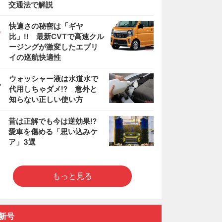
交通法で解説
3
快適さの秘密は「ギヤ
比」!! 最新CVTで高速クル
ージングが激変したエブリ
イの巡航快適性
4
ウォッシャー液は水道水で
代用しちゃダメ!? 意外と
知らない正しい使い方
5
昔は正解でも今は逆効果!?
愛車を傷める「思い込みケ
ア」3選
もっと見る
新号