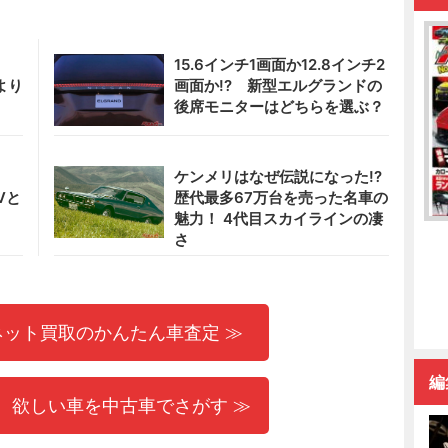
?
15.6インチ1画面か12.8インチ2
より
画面か!? 新型エルグランドの
後席モニターはどちらを選ぶ？
!
ケンメリはなぜ伝説になった!?
Vと
歴代最多67万台を売った名車の
魅力！ 4代目スカイラインの凄
さ
ネット買取のかんたん車査定 ≫
編
 欲しい車を中古車でさがす ≫