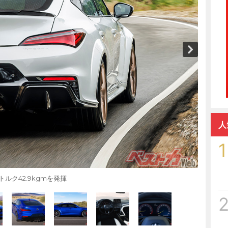
人
1
トルク42.9kgmを発揮