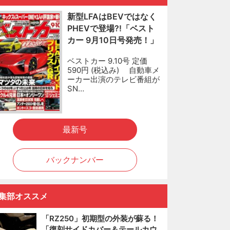
新型LFAはBEVではなく
PHEVで登場?!「ベスト
カー 9月10日号発売！」
ベストカー 9.10号 定価
590円 (税込み) 自動車メ
ーカー出演のテレビ番組が
SN…
最新号
バックナンバー
集部オススメ
「RZ250」初期型の外装が蘇る！
「復刻サイドカバー＆テールカウ