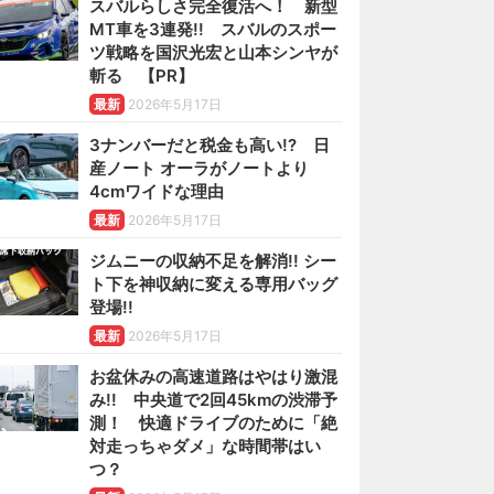
スバルらしさ完全復活へ！ 新型
MT車を3連発!! スバルのスポー
ツ戦略を国沢光宏と山本シンヤが
斬る 【PR】
最新
2026年5月17日
3ナンバーだと税金も高い!? 日
産ノート オーラがノートより
4cmワイドな理由
最新
2026年5月17日
ジムニーの収納不足を解消!! シー
ト下を神収納に変える専用バッグ
登場!!
最新
2026年5月17日
お盆休みの高速道路はやはり激混
み!! 中央道で2回45kmの渋滞予
測！ 快適ドライブのために「絶
対走っちゃダメ」な時間帯はい
つ？