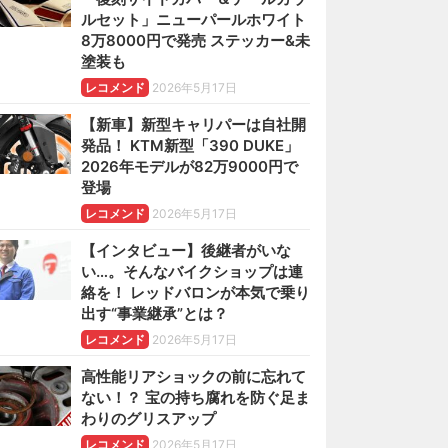
ルセット」ニューパールホワイト
8万8000円で発売 ステッカー&未
塗装も
レコメンド
2026年5月17日
【新車】新型キャリパーは自社開
発品！ KTM新型「390 DUKE」
2026年モデルが82万9000円で
登場
レコメンド
2026年5月17日
【インタビュー】後継者がいな
い…。そんなバイクショップは連
絡を！ レッドバロンが本気で乗り
出す“事業継承”とは？
レコメンド
2026年5月17日
高性能リアショックの前に忘れて
ない！？ 宝の持ち腐れを防ぐ足ま
わりのグリスアップ
レコメンド
2026年5月17日