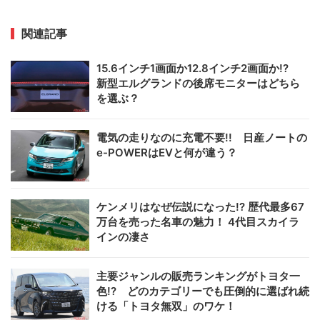
関連記事
15.6インチ1画面か12.8インチ2画面か!?
新型エルグランドの後席モニターはどちら
を選ぶ？
電気の走りなのに充電不要!! 日産ノートの
e-POWERはEVと何が違う？
ケンメリはなぜ伝説になった!? 歴代最多67
万台を売った名車の魅力！ 4代目スカイラ
インの凄さ
主要ジャンルの販売ランキングがトヨタ一
色!? どのカテゴリーでも圧倒的に選ばれ続
ける「トヨタ無双」のワケ！