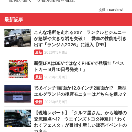
提供：carview!
最新記事
こんな場所を走れるの!? ランクルとジムニー
が急坂や大きな岩を突破！ 愛車の性能を引き
出す「ランジム2026」に潜入【PR】
最新
2026年5月8日
新型LFAはBEVではなくPHEVで登場?!「ベス
トカー 9月10日号発売！」
最新
2026年5月8日
15.6インチ1画面か12.8インチ2画面か!? 新型
エルグランドの後席モニターはどちらを選ぶ？
最新
2026年5月8日
【現地レポート】「クルマ屋さん」から地域の
交流拠点へ!? ウエインズトヨタ神奈川「わく
わくフェスタ」が目指す新しい販売イベントの
カタチ