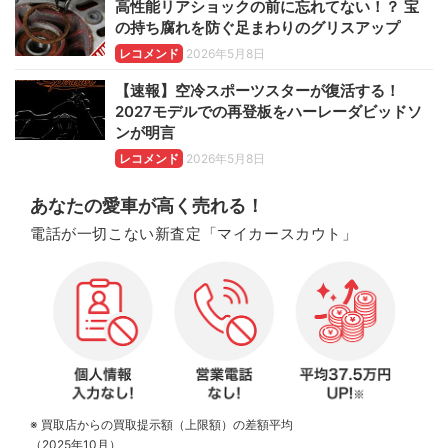
高性能リアショックの前に忘れてない！？ 宝
の持ち腐れを防ぐ足まわりのグリスアップ
レコメンド
2026年5月8日
【速報】空冷スポーツスターが復活する！
2027モデルでの再登板をハーレーダビッドソ
ンが明言
レコメンド
2026年5月8日
あなたの愛車が高く売れる！
電話が一切こない新査定「マイカースカウト」
※ 買取店からの買取提示額（上限額）の差額平均
（2025年10月）