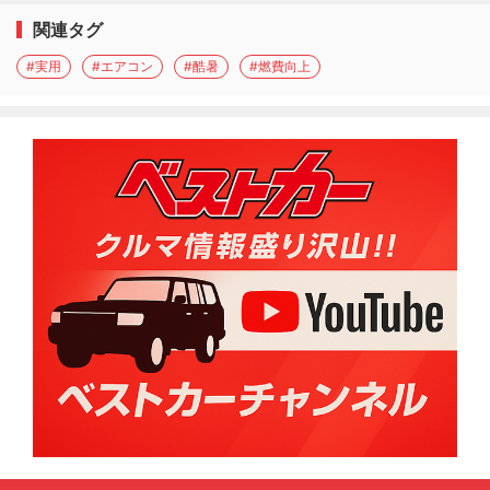
関連タグ
#実用
#エアコン
#酷暑
#燃費向上