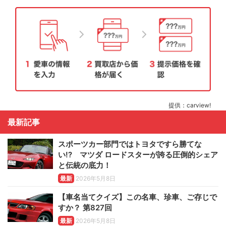
提供：carview!
最新記事
スポーツカー部門ではトヨタですら勝てな
い!? マツダ ロードスターが誇る圧倒的シェア
と伝統の底力！
最新
2026年5月8日
【車名当てクイズ】この名車、珍車、ご存じで
すか？ 第827回
最新
2026年5月8日