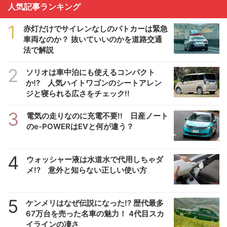
人気記事ランキング
1
赤灯だけでサイレンなしのパトカーは緊急
車両なのか？ 抜いていいのかを道路交通
法で解説
2
ソリオは車中泊にも使えるコンパクト
か!? 人気ハイトワゴンのシートアレン
ジと寝られる広さをチェック!!
3
電気の走りなのに充電不要!! 日産ノート
のe-POWERはEVと何が違う？
4
ウォッシャー液は水道水で代用しちゃダ
メ!? 意外と知らない正しい使い方
5
ケンメリはなぜ伝説になった!? 歴代最多
67万台を売った名車の魅力！ 4代目スカ
イラインの凄さ