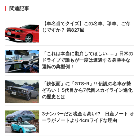
関連記事
【車名当てクイズ】この名車、珍車、ご存
じですか？ 第827回
「これは本当に勘弁してほしい……」日常の
ドライブで誰もが一度は遭遇する身勝手な
運転の典型例！
「鉄仮面」に「GTS-R」!! 伝説の名車が勢
ぞろい！ 5代目から7代目スカイライン進化
の歴史とは
3ナンバーだと税金も高い!? 日産ノート オ
ーラがノートより4cmワイドな理由