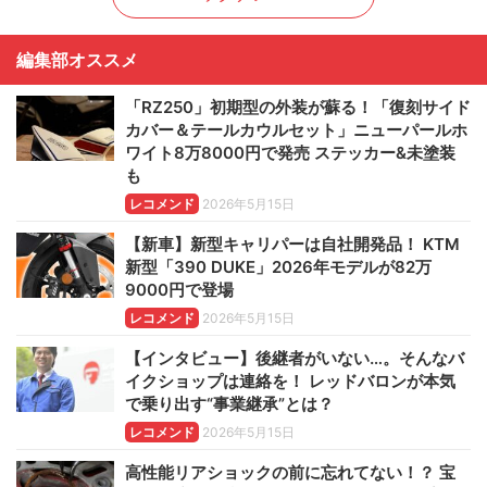
編集部オススメ
「RZ250」初期型の外装が蘇る！「復刻サイド
カバー＆テールカウルセット」ニューパールホ
ワイト8万8000円で発売 ステッカー&未塗装
も
レコメンド
2026年5月15日
【新車】新型キャリパーは自社開発品！ KTM
新型「390 DUKE」2026年モデルが82万
9000円で登場
レコメンド
2026年5月15日
【インタビュー】後継者がいない…。そんなバ
イクショップは連絡を！ レッドバロンが本気
で乗り出す“事業継承”とは？
レコメンド
2026年5月15日
高性能リアショックの前に忘れてない！？ 宝