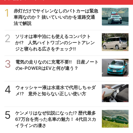
1
赤灯だけでサイレンなしのパトカーは緊急
車両なのか？ 抜いていいのかを道路交通
法で解説
2
ソリオは車中泊にも使えるコンパクト
か!? 人気ハイトワゴンのシートアレン
ジと寝られる広さをチェック!!
3
電気の走りなのに充電不要!! 日産ノート
のe-POWERはEVと何が違う？
4
ウォッシャー液は水道水で代用しちゃダ
メ!? 意外と知らない正しい使い方
5
ケンメリはなぜ伝説になった!? 歴代最多
67万台を売った名車の魅力！ 4代目スカ
イラインの凄さ