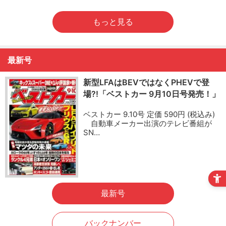
もっと見る
最新号
新型LFAはBEVではなくPHEVで登
場?!「ベストカー 9月10日号発売！」
ベストカー 9.10号 定価 590円 (税込み)
自動車メーカー出演のテレビ番組が
SN…
最新号
バックナンバー