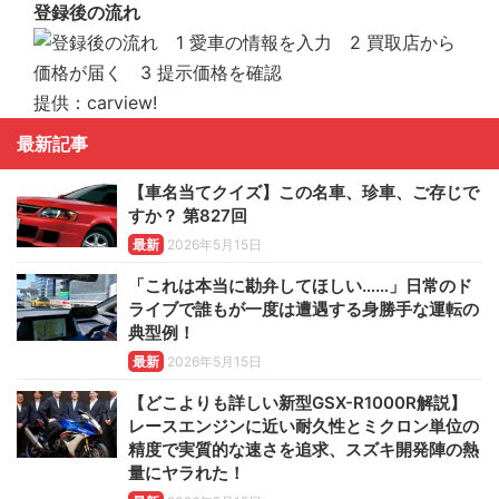
登録後の流れ
提供：carview!
最新記事
【車名当てクイズ】この名車、珍車、ご存じで
すか？ 第827回
最新
2026年5月15日
「これは本当に勘弁してほしい……」日常のド
ライブで誰もが一度は遭遇する身勝手な運転の
典型例！
最新
2026年5月15日
【どこよりも詳しい新型GSX-R1000R解説】
レースエンジンに近い耐久性とミクロン単位の
精度で実質的な速さを追求、スズキ開発陣の熱
量にヤラれた！