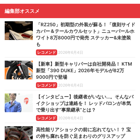
編集部オススメ
「RZ250」初期型の外装が蘇る！「復刻サイド
カバー＆テールカウルセット」ニューパールホ
ワイト8万8000円で発売 ステッカー&未塗装
も
レコメンド
2026年6月4日
【新車】新型キャリパーは自社開発品！ KTM
新型「390 DUKE」2026年モデルが82万
9000円で登場
レコメンド
2026年6月4日
【インタビュー】後継者がいない…。そんなバ
イクショップは連絡を！ レッドバロンが本気
で乗り出す“事業継承”とは？
レコメンド
2026年6月4日
高性能リアショックの前に忘れてない！？ 宝
の持ち腐れを防ぐ足まわりのグリスアップ