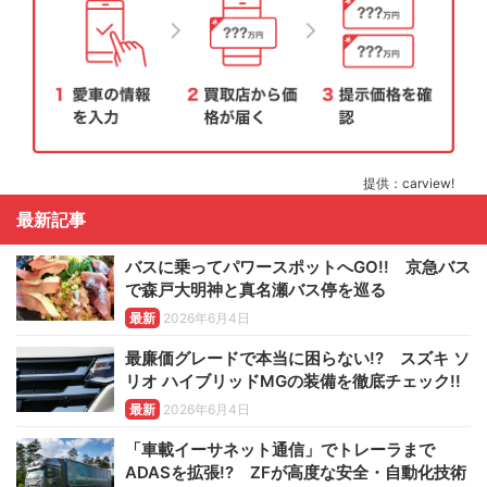
提供：carview!
最新記事
バスに乗ってパワースポットへGO!! 京急バス
で森戸大明神と真名瀬バス停を巡る
最新
2026年6月4日
最廉価グレードで本当に困らない!? スズキ ソ
リオ ハイブリッドMGの装備を徹底チェック!!
最新
2026年6月4日
「車載イーサネット通信」でトレーラまで
ADASを拡張!? ZFが高度な安全・自動化技術