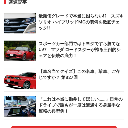
関連記事
最廉価グレードで本当に困らない!? スズキ
ソリオ ハイブリッドMGの装備を徹底チェ
ック!!
スポーツカー部門ではトヨタですら勝てな
い!? マツダ ロードスターが誇る圧倒的シ
ェアと伝統の底力！
【車名当てクイズ】この名車、珍車、ご存
じですか？ 第827回
「これは本当に勘弁してほしい……」日常の
ドライブで誰もが一度は遭遇する身勝手な
運転の典型例！