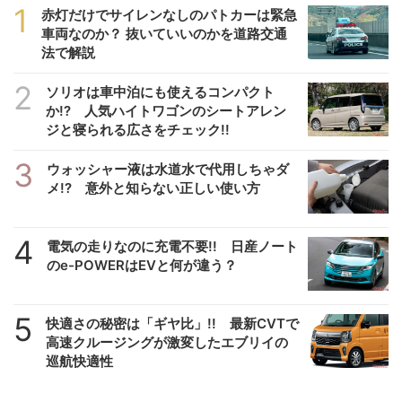
1
赤灯だけでサイレンなしのパトカーは緊急
車両なのか？ 抜いていいのかを道路交通
法で解説
2
ソリオは車中泊にも使えるコンパクト
か!? 人気ハイトワゴンのシートアレン
ジと寝られる広さをチェック!!
3
ウォッシャー液は水道水で代用しちゃダ
メ!? 意外と知らない正しい使い方
4
電気の走りなのに充電不要!! 日産ノート
のe-POWERはEVと何が違う？
5
快適さの秘密は「ギヤ比」!! 最新CVTで
高速クルージングが激変したエブリイの
巡航快適性