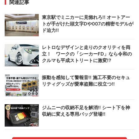
関連記事
東京駅でミニカーに見惚れろ!! オートアー
トが手がけた頭文字Dや007の精密モデルが
ド迫力!!
レトロなデザインと走りのクオリティを両
立！ ワークの「シーカーFD」なら令和の
クルマも平成ストリートに激変!?
振動を感知して警報音!! 施工不要のセキュ
リティグッズが愛車盗難に役立つ!!
ジムニーの収納不足を解消!! シート下を神
収納に変える専用バッグ登場!!