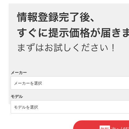
メーカー
モデル
次へ(45