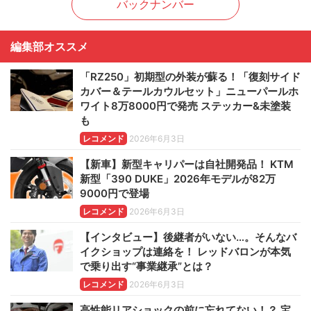
バックナンバー
編集部オススメ
「RZ250」初期型の外装が蘇る！「復刻サイド
カバー＆テールカウルセット」ニューパールホ
ワイト8万8000円で発売 ステッカー&未塗装
も
レコメンド
2026年6月3日
【新車】新型キャリパーは自社開発品！ KTM
新型「390 DUKE」2026年モデルが82万
9000円で登場
レコメンド
2026年6月3日
【インタビュー】後継者がいない…。そんなバ
イクショップは連絡を！ レッドバロンが本気
で乗り出す“事業継承”とは？
レコメンド
2026年6月3日
高性能リアショックの前に忘れてない！？ 宝