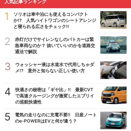
人気記事ランキング
1
ソリオは車中泊にも使えるコンパクト
か!? 人気ハイトワゴンのシートアレンジ
と寝られる広さをチェック!!
2
赤灯だけでサイレンなしのパトカーは緊
急車両なのか？ 抜いていいのかを道路交
通法で解説
3
ウォッシャー液は水道水で代用しちゃダ
メ!? 意外と知らない正しい使い方
4
快適さの秘密は「ギヤ比」!! 最新CVT
で高速クルージングが激変したエブリイ
の巡航快適性
5
電気の走りなのに充電不要!! 日産ノート
のe-POWERはEVと何が違う？