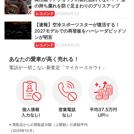
の持ち腐れを防ぐ足まわりのグリスアップ
レコメンド
2026年6月3日
【速報】空冷スポーツスターが復活する！
2027モデルでの再登板をハーレーダビッドソ
ンが明言
レコメンド
2026年6月3日
あなたの愛車が高く売れる！
電話が一切こない新査定「マイカースカウト」
※ 買取店からの買取提示額（上限額）の差額平均
（2025年10月）