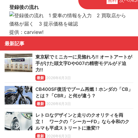
無料
登録後の流れ
提供：carview!
最新記事
東京駅でミニカーに見惚れろ!! オートアートが
手がけた頭文字Dや007の精密モデルがド迫
力!!
最新
2026年6月3日
CB400SF復活でブーム再燃！ホンダの「CB」
とは？「CBR」と何が違う？
最新
2026年6月3日
レトロなデザインと走りのクオリティを両
立！ ワークの「シーカーFD」なら令和のク
ルマも平成ストリートに激変!?
最新
2026年6月3日