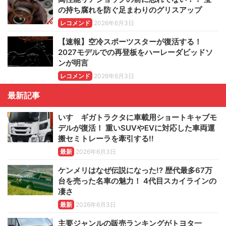
の持ち腐れを防ぐ足まわりのグリスアップ
レコメンド
2026年6月3日
【速報】空冷スポーツスターが復活する！
2027モデルでの再登板をハーレーダビッドソ
ンが明言
レコメンド
2026年6月3日
最新記事
いすゞギガトラクタに車載用ショートキャブモ
デルが復活！ 重いSUVやEVに対応した車両運
搬セミトレーラを牽引する!!
最新
2026年6月3日
ケンメリはなぜ伝説になった!? 歴代最多67万
台を売った名車の魅力！ 4代目スカイラインの
凄さ
最新
2026年6月3日
主要ジャンルの販売ランキングがトヨタ一