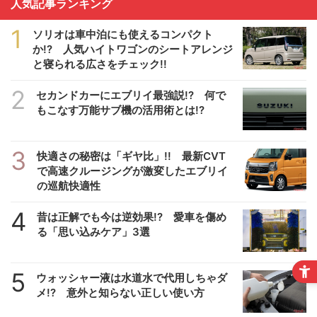
人気記事ランキング
1
ソリオは車中泊にも使えるコンパクト
か!? 人気ハイトワゴンのシートアレンジ
と寝られる広さをチェック!!
2
セカンドカーにエブリイ最強説!? 何で
もこなす万能サブ機の活用術とは!?
3
快適さの秘密は「ギヤ比」!! 最新CVT
で高速クルージングが激変したエブリイ
の巡航快適性
4
昔は正解でも今は逆効果!? 愛車を傷め
る「思い込みケア」3選
5
ウォッシャー液は水道水で代用しちゃダ
メ!? 意外と知らない正しい使い方