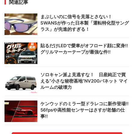
関連記事
まぶしいのに信号を見落とさない！
SWANSが作った日本製「運転特化型サング
ラス」が先進的すぎる！
貼るだけLEDで愛車がオフロード顔に変身!!
グリルマーカーテープが最強な件!!
ソロキャン派よ見逃すな！ 日産純正で買
える“小さな秘密基地”NV200バネット マイ
ルームの破壊力
ケンウッドのミラー型ドラレコに新作登場!!
56fpsや高性能センサーはさすが老舗の仕
事!!