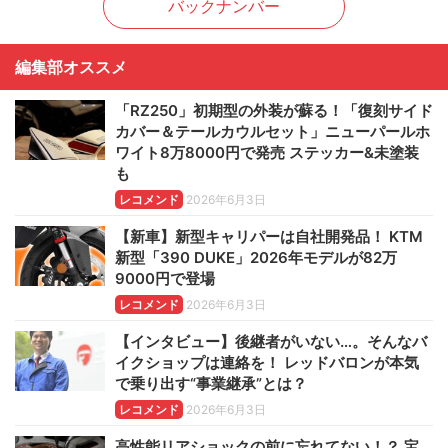
バックナンバー
編集部オススメ
「RZ250」初期型の外装が蘇る！「復刻サイド
カバー＆テールカウルセット」ニューパールホ
ワイト8万8000円で発売 ステッカー&未塗装
も
レコメンド
2026年6月3日
【新車】新型キャリパーは自社開発品！ KTM
新型「390 DUKE」2026年モデルが82万
9000円で登場
レコメンド
2026年6月3日
【インタビュー】後継者がいない…。そんなバ
イクショップは連絡を！ レッドバロンが本気
で乗り出す“事業継承”とは？
レコメンド
2026年6月3日
高性能リアショックの前に忘れてない！？ 宝