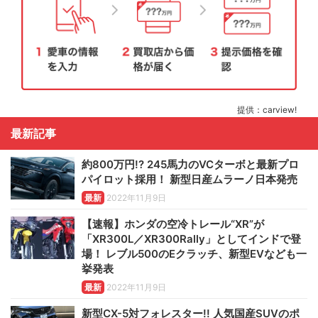
提供：carview!
最新記事
約800万円!? 245馬力のVCターボと最新プロ
パイロット採用！ 新型日産ムラーノ日本発売
最新
2022年11月9日
【速報】ホンダの空冷トレール“XR”が
「XR300L／XR300Rally」としてインドで登
場！ レブル500のEクラッチ、新型EVなども一
挙発表
最新
2022年11月9日
新型CX-5対フォレスター!! 人気国産SUVのポ