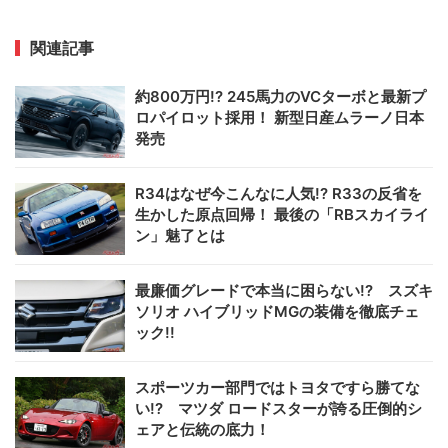
関連記事
約800万円!? 245馬力のVCターボと最新プ
ロパイロット採用！ 新型日産ムラーノ日本
発売
R34はなぜ今こんなに人気!? R33の反省を
生かした原点回帰！ 最後の「RBスカイライ
ン」魅了とは
最廉価グレードで本当に困らない!? スズキ
ソリオ ハイブリッドMGの装備を徹底チェ
ック!!
スポーツカー部門ではトヨタですら勝てな
い!? マツダ ロードスターが誇る圧倒的シ
ェアと伝統の底力！