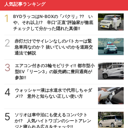
人気記事ランキング
1
BYDラッコはN-BOXの「パクリ」?? い
や、それ以上!? 辛口”正直”評論家が徹底
チェックして分かった隠れた真価!!
2
赤灯だけでサイレンなしのパトカーは緊
急車両なのか？ 抜いていいのかを道路交
通法で解説
3
エアコン付きの3輪モビリティ!! 都市型小
型EV「リーン3」の販売網に豊田通商が
参加!!
4
ウォッシャー液は水道水で代用しちゃダ
メ!? 意外と知らない正しい使い方
5
ソリオは車中泊にも使えるコンパクト
か!? 人気ハイトワゴンのシートアレン
ジと寝られる広さをチェック!!