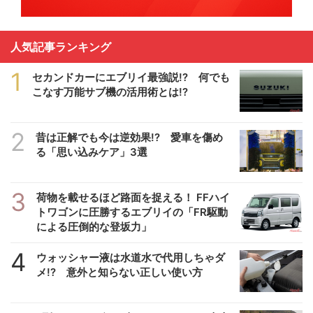
人気記事ランキング
1
セカンドカーにエブリイ最強説!? 何でも
こなす万能サブ機の活用術とは!?
2
昔は正解でも今は逆効果!? 愛車を傷め
る「思い込みケア」3選
3
荷物を載せるほど路面を捉える！ FFハイ
トワゴンに圧勝するエブリイの「FR駆動
による圧倒的な登坂力」
4
ウォッシャー液は水道水で代用しちゃダ
メ!? 意外と知らない正しい使い方