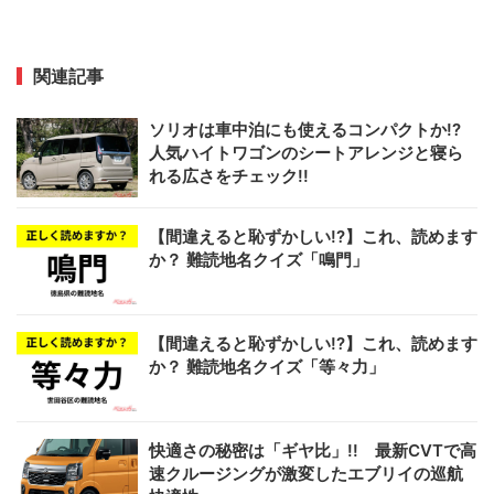
関連記事
ソリオは車中泊にも使えるコンパクトか!?
人気ハイトワゴンのシートアレンジと寝ら
れる広さをチェック!!
【間違えると恥ずかしい!?】これ、読めます
か？ 難読地名クイズ「鳴門」
【間違えると恥ずかしい!?】これ、読めます
か？ 難読地名クイズ「等々力」
快適さの秘密は「ギヤ比」!! 最新CVTで高
速クルージングが激変したエブリイの巡航