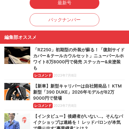
最新号
バックナンバー
編集部オススメ
「RZ250」初期型の外装が蘇る！「復刻サイド
カバー＆テールカウルセット」ニューパールホ
ワイト8万8000円で発売 ステッカー&未塗装
も
レコメンド
2023年7月8日
【新車】新型キャリパーは自社開発品！ KTM
新型「390 DUKE」2026年モデルが82万
9000円で登場
レコメンド
2023年7月8日
【インタビュー】後継者がいない…。そんなバ
イクショップは連絡を！ レッドバロンが本気
で乗り出す“事業継承”とは？