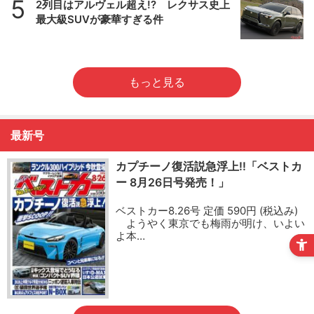
5
2列目はアルヴェル超え!? レクサス史上
最大級SUVが豪華すぎる件
もっと見る
最新号
カプチーノ復活説急浮上!!「ベストカ
ー 8月26日号発売！」
ベストカー8.26号 定価 590円 (税込み)
ようやく東京でも梅雨が明け、いよい
よ本…