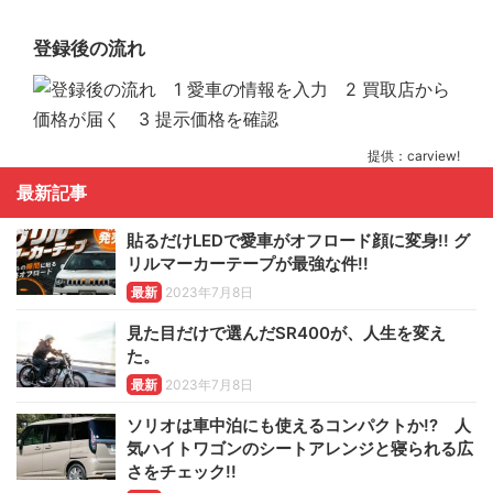
登録後の流れ
提供：carview!
最新記事
貼るだけLEDで愛車がオフロード顔に変身!! グ
リルマーカーテープが最強な件!!
最新
2023年7月8日
見た目だけで選んだSR400が、人生を変え
た。
最新
2023年7月8日
ソリオは車中泊にも使えるコンパクトか!? 人
気ハイトワゴンのシートアレンジと寝られる広
さをチェック!!