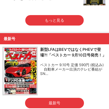
もっと見る
最新号
新型LFAはBEVではなくPHEVで登
場?!「ベストカー 9月10日号発売！」
ベストカー 9.10号 定価 590円 (税込み)
自動車メーカー出演のテレビ番組が
SN…
最新号