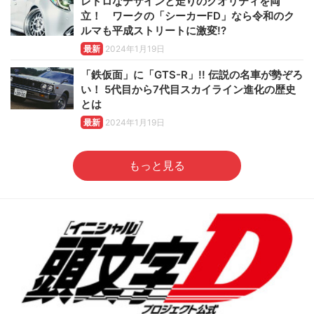
レトロなデザインと走りのクオリティを両
立！ ワークの「シーカーFD」なら令和のク
ルマも平成ストリートに激変!?
最新
2024年1月19日
「鉄仮面」に「GTS-R」!! 伝説の名車が勢ぞろ
い！ 5代目から7代目スカイライン進化の歴史
とは
最新
2024年1月19日
もっと見る