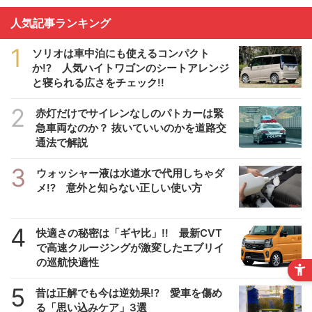
人気記事ランキング
1
ソリオは車中泊にも使えるコンパクト
か!? 人気ハイトワゴンのシートアレンジ
と寝られる広さをチェック!!
2
赤灯だけでサイレンなしのパトカーは緊
急車両なのか？ 抜いていいのかを道路交
通法で解説
3
ウォッシャー液は水道水で代用しちゃダ
メ!? 意外と知らない正しい使い方
4
快適さの秘密は「ギヤ比」!! 最新CVT
で高速クルージングが激変したエブリイ
の巡航快適性
5
昔は正解でも今は逆効果!? 愛車を傷め
る「思い込みケア」3選