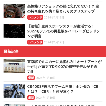
高性能リアショックの前に忘れてない！？ 宝
の持ち腐れを防ぐ足まわりのグリスアップ
レコメンド
2024年1月19日
【速報】空冷スポーツスターが復活する！
2027モデルでの再登板をハーレーダビッドソ
ンが明言
レコメンド
2024年1月19日
最新記事
東京駅でミニカーに見惚れろ!! オートアートが
手がけた頭文字Dや007の精密モデルがド迫
力!!
最新
2024年1月19日
CB400SF復活でブーム再燃！ホンダの「CB」
とは？「CBR」と何が違う？
最新
2024年1月19日