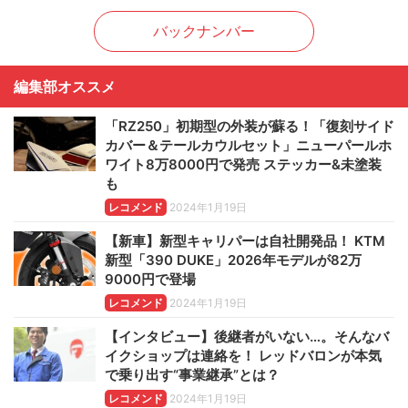
バックナンバー
編集部オススメ
「RZ250」初期型の外装が蘇る！「復刻サイド
カバー＆テールカウルセット」ニューパールホ
ワイト8万8000円で発売 ステッカー&未塗装
も
レコメンド
2024年1月19日
【新車】新型キャリパーは自社開発品！ KTM
新型「390 DUKE」2026年モデルが82万
9000円で登場
レコメンド
2024年1月19日
【インタビュー】後継者がいない…。そんなバ
イクショップは連絡を！ レッドバロンが本気
で乗り出す“事業継承”とは？
レコメンド
2024年1月19日