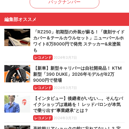
バックナンバー
編集部オススメ
「RZ250」初期型の外装が蘇る！「復刻サイド
カバー＆テールカウルセット」ニューパールホ
ワイト8万8000円で発売 ステッカー&未塗装
も
レコメンド
2024年3月7日
【新車】新型キャリパーは自社開発品！ KTM
新型「390 DUKE」2026年モデルが82万
9000円で登場
レコメンド
2024年3月7日
【インタビュー】後継者がいない…。そんなバ
イクショップは連絡を！ レッドバロンが本気
で乗り出す“事業継承”とは？
レコメンド
2024年3月7日
高性能リアショックの前に忘れてない！？ 宝