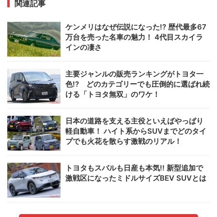
関連記事
ケンメリはなぜ伝説になった!? 歴代最多67
万台を売った名車の魅力！ 4代目スカイラ
インの凄さ
主要ジャンルの販売ランキングがトヨタ一
色!? どのカテゴリーでも圧倒的に選ばれ続
ける「トヨタ無双」のワケ！
日本の道路を支える主役といえばやっぱり
軽自動車！ ハイト系からSUVまでどのタイ
プでも火花を散らす激戦のリアル！
トヨタもスバルも日産も本気!! 新型追加で
激戦区になったミドルサイズBEV SUVとは