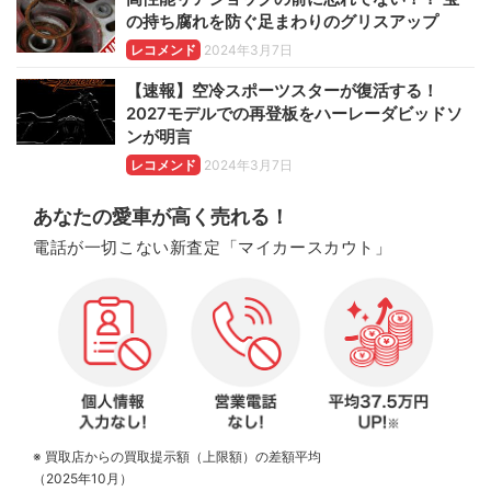
の持ち腐れを防ぐ足まわりのグリスアップ
レコメンド
2024年3月7日
【速報】空冷スポーツスターが復活する！
2027モデルでの再登板をハーレーダビッドソ
ンが明言
レコメンド
2024年3月7日
あなたの愛車が高く売れる！
電話が一切こない新査定「マイカースカウト」
※ 買取店からの買取提示額（上限額）の差額平均
（2025年10月）