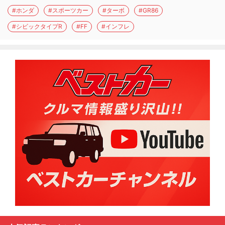
#ホンダ
#スポーツカー
#ターボ
#GR86
#シビックタイプR
#FF
#インフレ