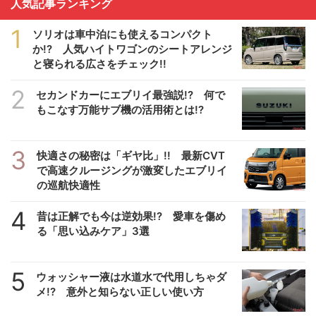
人気記事ランキング
1
ソリオは車中泊にも使えるコンパクト
か!? 人気ハイトワゴンのシートアレンジ
と寝られる広さをチェック!!
2
セカンドカーにエブリイ最強説!? 何で
もこなす万能サブ機の活用術とは!?
3
快適さの秘密は「ギヤ比」!! 最新CVT
で高速クルージングが激変したエブリイ
の巡航快適性
4
昔は正解でも今は逆効果!? 愛車を傷め
る「思い込みケア」3選
5
ウォッシャー液は水道水で代用しちゃダ
メ!? 意外と知らない正しい使い方