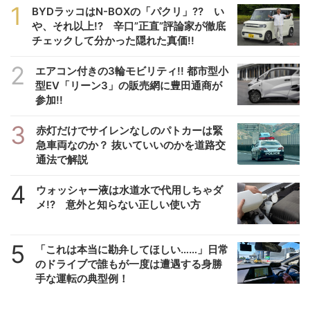
1
BYDラッコはN-BOXの「パクリ」?? い
や、それ以上!? 辛口”正直”評論家が徹底
チェックして分かった隠れた真価!!
2
エアコン付きの3輪モビリティ!! 都市型小
型EV「リーン3」の販売網に豊田通商が
参加!!
3
赤灯だけでサイレンなしのパトカーは緊
急車両なのか？ 抜いていいのかを道路交
通法で解説
4
ウォッシャー液は水道水で代用しちゃダ
メ!? 意外と知らない正しい使い方
5
「これは本当に勘弁してほしい……」日常
のドライブで誰もが一度は遭遇する身勝
手な運転の典型例！