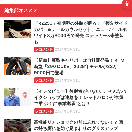
編集部オススメ
「RZ250」初期型の外装が蘇る！「復刻サイド
カバー＆テールカウルセット」ニューパールホ
ワイト8万8000円で発売 ステッカー&未塗装
も
レコメンド
2024年3月31日
【新車】新型キャリパーは自社開発品！ KTM
新型「390 DUKE」2026年モデルが82万
9000円で登場
レコメンド
2024年3月31日
【インタビュー】後継者がいない…。そんなバ
イクショップは連絡を！ レッドバロンが本気
で乗り出す“事業継承”とは？
レコメンド
2024年3月31日
高性能リアショックの前に忘れてない！？ 宝
の持ち腐れを防ぐ足まわりのグリスアップ