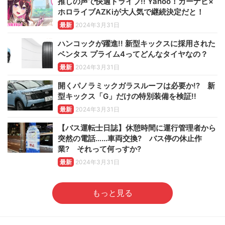
推しの声で快適ドライブ!! Yahoo！カーナビ×
ホロライブAZKiが大人気で継続決定だと！
最新
2024年3月31日
ハンコックが躍進!! 新型キックスに採用された
ベンタス プライム4ってどんなタイヤなの？
最新
2024年3月31日
開くパノラミックガラスルーフは必要か!? 新
型キックス「G」だけの特別装備を検証!!
最新
2024年3月31日
【バス運転士日誌】休憩時間に運行管理者から
突然の電話……車両交換? バス停の休止作
業? それって何っすか?
最新
2024年3月31日
もっと見る