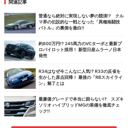
関連記事
普通なら絶対に実現しない夢の競演!? クル
マ界の伝説的な一戦となった「異種格闘技
バトル」の裏側を激白!!
約800万円!? 245馬力のVCターボと最新プ
ロパイロット採用！ 新型日産ムラーノ日本
発売
R34はなぜ今こんなに人気!? R33の反省を
生かした原点回帰！ 最後の「RBスカイライ
ン」魅了とは
最廉価グレードで本当に困らない!? スズキ
ソリオ ハイブリッドMGの装備を徹底チェ
ック!!