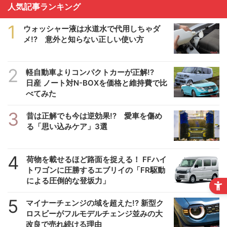
人気記事ランキング
1
ウォッシャー液は水道水で代用しちゃダ
メ!? 意外と知らない正しい使い方
2
軽自動車よりコンパクトカーが正解!?
日産 ノート対N-BOXを価格と維持費で比
べてみた
3
昔は正解でも今は逆効果!? 愛車を傷め
る「思い込みケア」3選
4
荷物を載せるほど路面を捉える！ FFハイ
トワゴンに圧勝するエブリイの「FR駆動
による圧倒的な登坂力」
5
マイナーチェンジの域を超えた!? 新型ク
ロスビーがフルモデルチェンジ並みの大
改良で売れ続ける理由