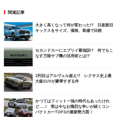
関連記事
大きく高くなって何が変わった!? 日産新旧
キックスをサイズ、価格、装備で比較
セカンドカーにエブリイ最強説!? 何でもこ
なす万能サブ機の活用術とは!?
2列目はアルヴェル超え!? レクサス史上最
大級SUVが豪華すぎる件
かつてはフィット一強の時代もあったけれ
ど……! 実は今なお熾烈な争いが続くコン
パクトカーTOP3の最新勢力図！