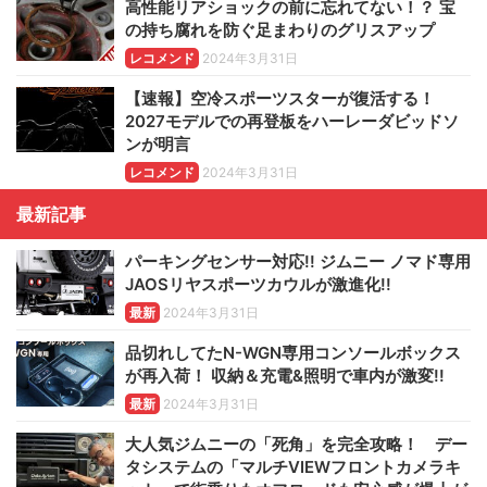
高性能リアショックの前に忘れてない！？ 宝
の持ち腐れを防ぐ足まわりのグリスアップ
レコメンド
2024年3月31日
【速報】空冷スポーツスターが復活する！
2027モデルでの再登板をハーレーダビッドソ
ンが明言
レコメンド
2024年3月31日
最新記事
パーキングセンサー対応!! ジムニー ノマド専用
JAOSリヤスポーツカウルが激進化!!
最新
2024年3月31日
品切れしてたN-WGN専用コンソールボックス
が再入荷！ 収納＆充電&照明で車内が激変!!
最新
2024年3月31日
大人気ジムニーの「死角」を完全攻略！ デー
タシステムの「マルチVIEWフロントカメラキ