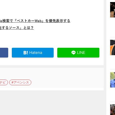
gle検索で『ベストカーWeb』を優先表示する
先するソース」とは？
Hatena
LINE
#ナビ
#アベンシス