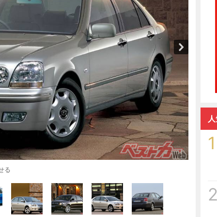
人
1
せる