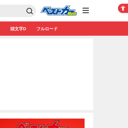
Club
ン
頭文字D
フルロード