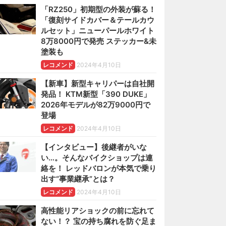
「RZ250」初期型の外装が蘇る！
「復刻サイドカバー＆テールカウ
ルセット」ニューパールホワイト
8万8000円で発売 ステッカー&未
塗装も
レコメンド
2024年4月10日
【新車】新型キャリパーは自社開
発品！ KTM新型「390 DUKE」
2026年モデルが82万9000円で
登場
レコメンド
2024年4月10日
【インタビュー】後継者がいな
い…。そんなバイクショップは連
絡を！ レッドバロンが本気で乗り
出す“事業継承”とは？
レコメンド
2024年4月10日
高性能リアショックの前に忘れて
ない！？ 宝の持ち腐れを防ぐ足ま