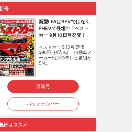
新号
新型LFAはBEVではなく
PHEVで登場?!「ベスト
カー 9月10日号発売！」
ベストカー 9.10号 定価
590円 (税込み) 自動車メ
ーカー出演のテレビ番組が
SN…
最新号
バックナンバー
集部オススメ