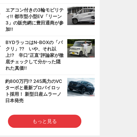
3
エアコン付きの3輪モビリテ
ィ!! 都市型小型EV「リーン
3」の販売網に豊田通商が参
加!!
4
BYDラッコはN-BOXの「パ
クリ」?? いや、それ以
上!? 辛口”正直”評論家が徹
底チェックして分かった隠
れた真価!!
5
約800万円!? 245馬力のVC
ターボと最新プロパイロッ
ト採用！ 新型日産ムラーノ
日本発売
もっと見る