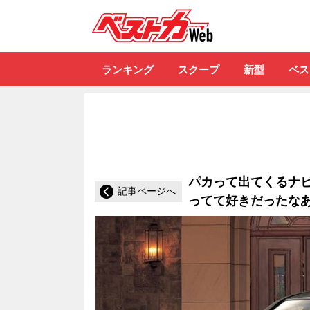
自動車情報誌「ベ
ランキング
スクープ
新型
ベス
パカって出てくるナビ
記事ページへ
ってて好きだったな