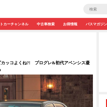
ストカー」
トカーチャンネル
中古車検索
お得情報
バスマガジ
カッコよくね?! プログレ&初代アベンシス凝
あ