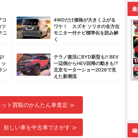
最
アコ
4WDだけ価格が大きく上がる
コツ
ワケ！ スズキ ソリオの全方位
クニ
モニター付ナビ標準化を読み解
く
!!
テラノ復活にBYD新型も!! BEV
トッ
一辺倒からHEV回帰の動きも!?
ラン
北京モーターショー2026で見
えた新潮流
ネット買取のかんたん車査定 ≫
 欲しい車を中古車でさがす ≫
編