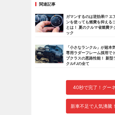
関連記事
ガマンするのは逆効果!? エ
ンを使っても燃費を抑える
とは！ 夏のクルマ省燃費テ
ック
「小さなランクル」が超本気
専用ラダーフレーム採用で
プクラスの悪路性能！ 新型
クルFJの全て
40秒で完了！グー
新車不足で人気沸騰！