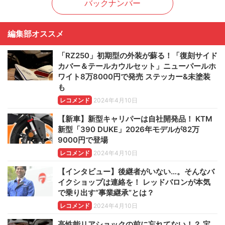
バックナンバー
編集部オススメ
「RZ250」初期型の外装が蘇る！「復刻サイド
カバー＆テールカウルセット」ニューパールホ
ワイト8万8000円で発売 ステッカー&未塗装
も
レコメンド
2024年4月10日
【新車】新型キャリパーは自社開発品！ KTM
新型「390 DUKE」2026年モデルが82万
9000円で登場
レコメンド
2024年4月10日
【インタビュー】後継者がいない…。そんなバ
イクショップは連絡を！ レッドバロンが本気
で乗り出す“事業継承”とは？
レコメンド
2024年4月10日
高性能リアショックの前に忘れてない！？ 宝