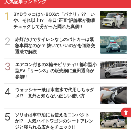
人気記事ランキング
1
BYDラッコはN-BOXの「パクリ」?? い
や、それ以上!? 辛口”正直”評論家が徹底
チェックして分かった隠れた真価!!
2
赤灯だけでサイレンなしのパトカーは緊
急車両なのか？ 抜いていいのかを道路交
通法で解説
3
エアコン付きの3輪モビリティ!! 都市型小
型EV「リーン3」の販売網に豊田通商が
参加!!
4
ウォッシャー液は水道水で代用しちゃダ
メ!? 意外と知らない正しい使い方
5
ソリオは車中泊にも使えるコンパクト
か!? 人気ハイトワゴンのシートアレン
ジと寝られる広さをチェック!!