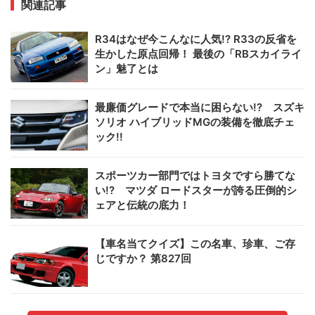
関連記事
R34はなぜ今こんなに人気!? R33の反省を
生かした原点回帰！ 最後の「RBスカイライ
ン」魅了とは
最廉価グレードで本当に困らない!? スズキ
ソリオ ハイブリッドMGの装備を徹底チェ
ック!!
スポーツカー部門ではトヨタですら勝てな
い!? マツダ ロードスターが誇る圧倒的シ
ェアと伝統の底力！
【車名当てクイズ】この名車、珍車、ご存
じですか？ 第827回