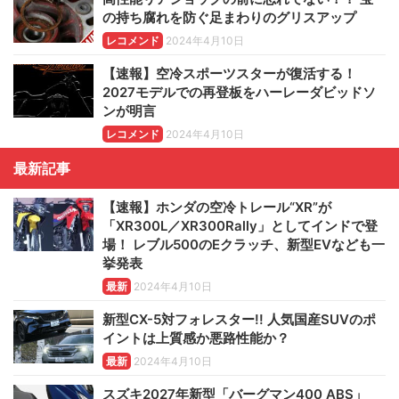
の持ち腐れを防ぐ足まわりのグリスアップ
レコメンド
2024年4月10日
【速報】空冷スポーツスターが復活する！
2027モデルでの再登板をハーレーダビッドソ
ンが明言
レコメンド
2024年4月10日
最新記事
【速報】ホンダの空冷トレール“XR”が
「XR300L／XR300Rally」としてインドで登
場！ レブル500のEクラッチ、新型EVなども一
挙発表
最新
2024年4月10日
新型CX-5対フォレスター!! 人気国産SUVのポ
イントは上質感か悪路性能か？
最新
2024年4月10日
スズキ2027年新型「バーグマン400 ABS」