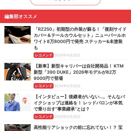
編集部オススメ
「RZ250」初期型の外装が蘇る！「復刻サイド
カバー＆テールカウルセット」ニューパールホ
ワイト8万8000円で発売 ステッカー&未塗装
も
レコメンド
2024年4月20日
【新車】新型キャリパーは自社開発品！ KTM
新型「390 DUKE」2026年モデルが82万
9000円で登場
レコメンド
2024年4月20日
【インタビュー】後継者がいない…。そんなバ
イクショップは連絡を！ レッドバロンが本気
で乗り出す“事業継承”とは？
レコメンド
2024年4月20日
高性能リアショックの前に忘れてない！？ 宝