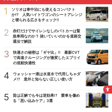
1
ソリオは車中泊にも使えるコンパクト
か!? 人気ハイトワゴンのシートアレンジ
と寝られる広さをチェック!!
2
赤灯だけでサイレンなしのパトカーは緊
急車両なのか？ 抜いていいのかを道路交
通法で解説
3
快適さの秘密は「ギヤ比」!! 最新CVT
で高速クルージングが激変したエブリイ
の巡航快適性
4
ウォッシャー液は水道水で代用しちゃダ
メ!? 意外と知らない正しい使い方
5
昔は正解でも今は逆効果!? 愛車を傷め
る「思い込みケア」3選