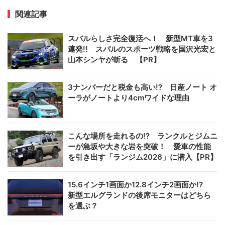
関連記事
スバルらしさ完全復活へ！ 新型MT車を3
連発!! スバルのスポーツ戦略を国沢光宏と
山本シンヤが斬る 【PR】
3ナンバーだと税金も高い!? 日産ノート オ
ーラがノートより4cmワイドな理由
こんな場所を走れるの!? ランクルとジムニ
ーが急坂や大きな岩を突破！ 愛車の性能
を引き出す「ランジム2026」に潜入【PR】
15.6インチ1画面か12.8インチ2画面か!?
新型エルグランドの後席モニターはどちら
を選ぶ？