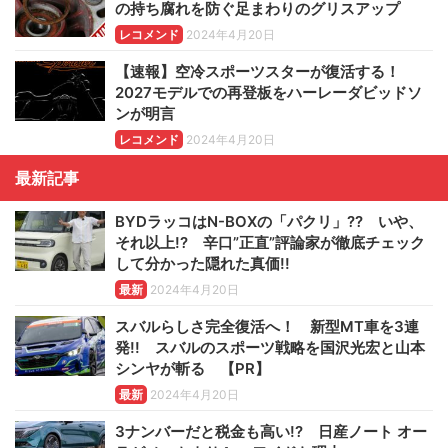
の持ち腐れを防ぐ足まわりのグリスアップ
レコメンド
2024年4月20日
【速報】空冷スポーツスターが復活する！
2027モデルでの再登板をハーレーダビッドソ
ンが明言
レコメンド
2024年4月20日
最新記事
BYDラッコはN-BOXの「パクリ」?? いや、
それ以上!? 辛口”正直”評論家が徹底チェック
して分かった隠れた真価!!
最新
2024年4月20日
スバルらしさ完全復活へ！ 新型MT車を3連
発!! スバルのスポーツ戦略を国沢光宏と山本
シンヤが斬る 【PR】
最新
2024年4月20日
3ナンバーだと税金も高い!? 日産ノート オー