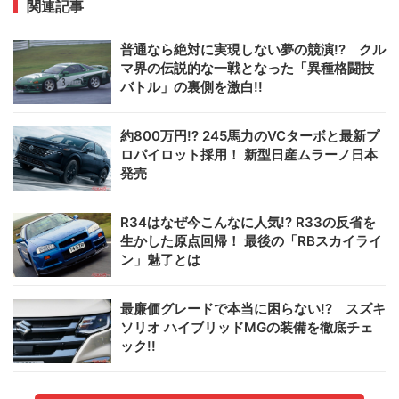
関連記事
普通なら絶対に実現しない夢の競演!? クル
マ界の伝説的な一戦となった「異種格闘技
バトル」の裏側を激白!!
約800万円!? 245馬力のVCターボと最新プ
ロパイロット採用！ 新型日産ムラーノ日本
発売
R34はなぜ今こんなに人気!? R33の反省を
生かした原点回帰！ 最後の「RBスカイライ
ン」魅了とは
最廉価グレードで本当に困らない!? スズキ
ソリオ ハイブリッドMGの装備を徹底チェ
ック!!