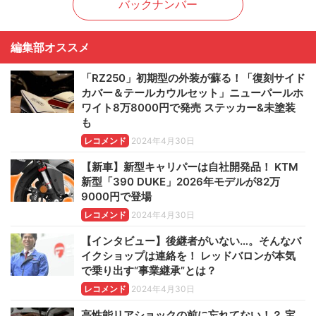
バックナンバー
編集部オススメ
「RZ250」初期型の外装が蘇る！「復刻サイド
カバー＆テールカウルセット」ニューパールホ
ワイト8万8000円で発売 ステッカー&未塗装
も
レコメンド
2024年4月30日
【新車】新型キャリパーは自社開発品！ KTM
新型「390 DUKE」2026年モデルが82万
9000円で登場
レコメンド
2024年4月30日
【インタビュー】後継者がいない…。そんなバ
イクショップは連絡を！ レッドバロンが本気
で乗り出す“事業継承”とは？
レコメンド
2024年4月30日
高性能リアショックの前に忘れてない！？ 宝