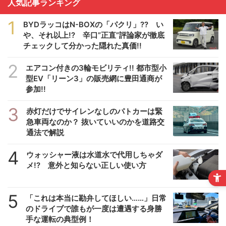
人気記事ランキング
1
BYDラッコはN-BOXの「パクリ」?? い
や、それ以上!? 辛口”正直”評論家が徹底
チェックして分かった隠れた真価!!
2
エアコン付きの3輪モビリティ!! 都市型小
型EV「リーン3」の販売網に豊田通商が
参加!!
3
赤灯だけでサイレンなしのパトカーは緊
急車両なのか？ 抜いていいのかを道路交
通法で解説
4
ウォッシャー液は水道水で代用しちゃダ
メ!? 意外と知らない正しい使い方
5
「これは本当に勘弁してほしい……」日常
のドライブで誰もが一度は遭遇する身勝
手な運転の典型例！