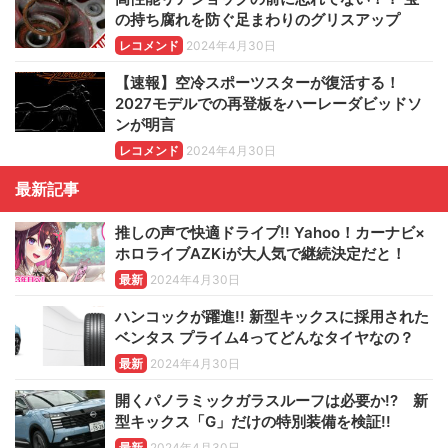
の持ち腐れを防ぐ足まわりのグリスアップ
レコメンド
2024年4月30日
【速報】空冷スポーツスターが復活する！
2027モデルでの再登板をハーレーダビッドソ
ンが明言
レコメンド
2024年4月30日
最新記事
推しの声で快適ドライブ!! Yahoo！カーナビ×
ホロライブAZKiが大人気で継続決定だと！
最新
2024年4月30日
ハンコックが躍進!! 新型キックスに採用された
ベンタス プライム4ってどんなタイヤなの？
最新
2024年4月30日
開くパノラミックガラスルーフは必要か!? 新
型キックス「G」だけの特別装備を検証!!
最新
2024年4月30日