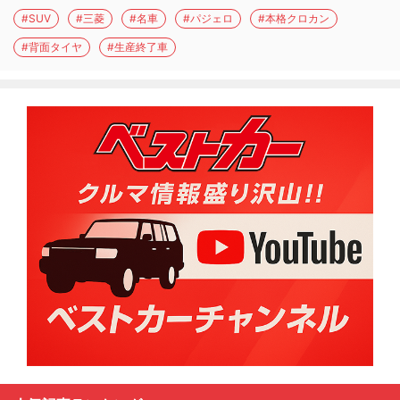
#SUV
#三菱
#名車
#パジェロ
#本格クロカン
#背面タイヤ
#生産終了車