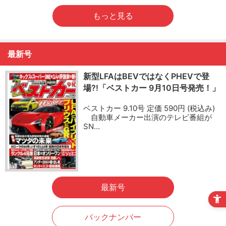
もっと見る
最新号
新型LFAはBEVではなくPHEVで登
場?!「ベストカー 9月10日号発売！」
ベストカー 9.10号 定価 590円 (税込み)
自動車メーカー出演のテレビ番組が
SN…
最新号
バックナンバー