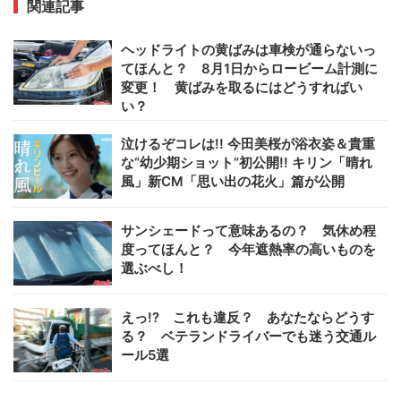
関連記事
ヘッドライトの黄ばみは車検が通らないっ
てほんと？ 8月1日からロービーム計測に
変更！ 黄ばみを取るにはどうすればい
い？
泣けるぞコレは!! 今田美桜が浴衣姿＆貴重
な“幼少期ショット”初公開!! キリン「晴れ
風」新CM「思い出の花火」篇が公開
サンシェードって意味あるの？ 気休め程
度ってほんと？ 今年遮熱率の高いものを
選ぶべし！
えっ!? これも違反？ あなたならどうす
る？ ベテランドライバーでも迷う交通ル
ール5選