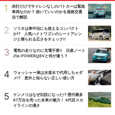
1
赤灯だけでサイレンなしのパトカーは緊急
車両なのか？ 抜いていいのかを道路交通
法で解説
2
ソリオは車中泊にも使えるコンパクト
か!? 人気ハイトワゴンのシートアレン
ジと寝られる広さをチェック!!
3
電気の走りなのに充電不要!! 日産ノート
のe-POWERはEVと何が違う？
4
ウォッシャー液は水道水で代用しちゃダ
メ!? 意外と知らない正しい使い方
5
ケンメリはなぜ伝説になった!? 歴代最多
67万台を売った名車の魅力！ 4代目スカ
イラインの凄さ