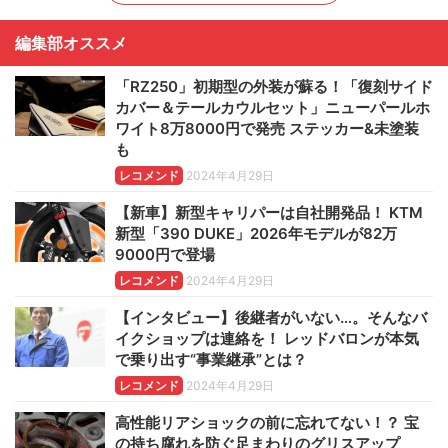
編集部オススメ
「RZ250」初期型の外装が蘇る！「復刻サイド
カバー＆テールカウルセット」ニューパールホ
ワイト8万8000円で発売 ステッカー&未塗装
も
レコメンド
2024年4月29日
【新車】新型キャリパーは自社開発品！ KTM
新型「390 DUKE」2026年モデルが82万
9000円で登場
レコメンド
2024年4月29日
【インタビュー】後継者がいない…。そんなバ
イクショップは連絡を！ レッドバロンが本気
で乗り出す“事業継承”とは？
レコメンド
2024年4月29日
高性能リアショックの前に忘れてない！？ 宝
の持ち腐れを防ぐ足まわりのグリスアップ