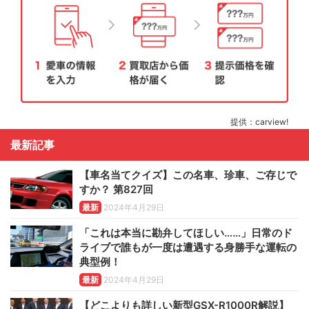
提供：carview!
最新記事
【車名当てクイズ】この名車、珍車、ご存じで
すか？ 第827回
最新
2024年4月29日
「これは本当に勘弁してほしい……」日常のド
ライブで誰もが一度は遭遇する身勝手な運転の
典型例！
最新
2024年4月29日
【どこよりも詳しい新型GSX-R1000R解説】