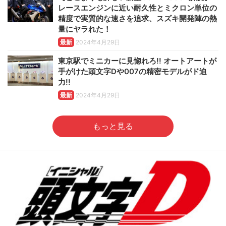
レースエンジンに近い耐久性とミクロン単位の
精度で実質的な速さを追求、スズキ開発陣の熱
量にヤラれた！
最新
2024年4月29日
東京駅でミニカーに見惚れろ!! オートアートが
手がけた頭文字Dや007の精密モデルがド迫
力!!
最新
2024年4月29日
もっと見る