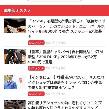
編集部オススメ
「RZ250」初期型の外装が蘇る！「復刻サイド
カバー＆テールカウルセット」ニューパールホ
ワイト8万8000円で発売 ステッカー&未塗装
も
レコメンド
2024年4月29日
【新車】新型キャリパーは自社開発品！ KTM
新型「390 DUKE」2026年モデルが82万
9000円で登場
レコメンド
2024年4月29日
【インタビュー】後継者がいない…。そんなバ
イクショップは連絡を！ レッドバロンが本気
で乗り出す“事業継承”とは？
レコメンド
2024年4月29日
高性能リアショックの前に忘れてない！？ 宝
の持ち腐れを防ぐ足まわりのグリスアップ