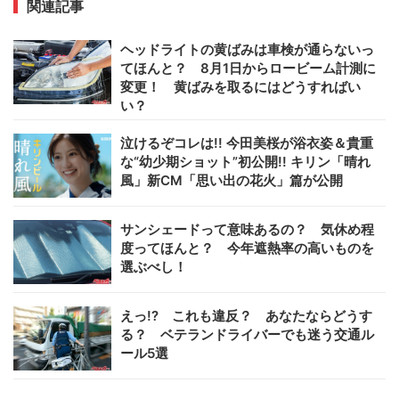
関連記事
ヘッドライトの黄ばみは車検が通らないっ
てほんと？ 8月1日からロービーム計測に
変更！ 黄ばみを取るにはどうすればい
い？
泣けるぞコレは!! 今田美桜が浴衣姿＆貴重
な“幼少期ショット”初公開!! キリン「晴れ
風」新CM「思い出の花火」篇が公開
サンシェードって意味あるの？ 気休め程
度ってほんと？ 今年遮熱率の高いものを
選ぶべし！
えっ!? これも違反？ あなたならどうす
る？ ベテランドライバーでも迷う交通ル
ール5選