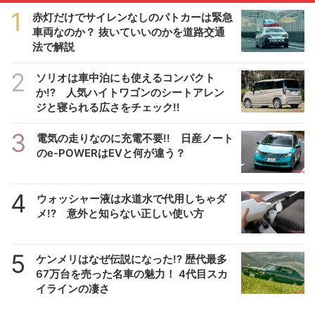
1
赤灯だけでサイレンなしのパトカーは緊急
車両なのか？ 抜いていいのかを道路交通
法で解説
2
ソリオは車中泊にも使えるコンパクト
か!? 人気ハイトワゴンのシートアレン
ジと寝られる広さをチェック!!
3
電気の走りなのに充電不要!! 日産ノート
のe-POWERはEVと何が違う？
4
ウォッシャー液は水道水で代用しちゃダ
メ!? 意外と知らない正しい使い方
5
ケンメリはなぜ伝説になった!? 歴代最多
67万台を売った名車の魅力！ 4代目スカ
イラインの凄さ