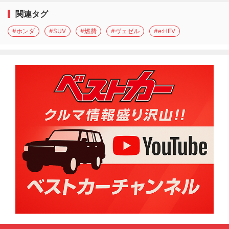
関連タグ
#ホンダ
#SUV
#燃費
#ヴェゼル
#e:HEV