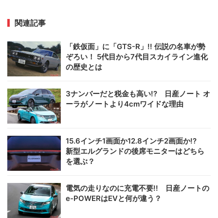
関連記事
「鉄仮面」に「GTS-R」!! 伝説の名車が勢
ぞろい！ 5代目から7代目スカイライン進化
の歴史とは
3ナンバーだと税金も高い!? 日産ノート オ
ーラがノートより4cmワイドな理由
15.6インチ1画面か12.8インチ2画面か!?
新型エルグランドの後席モニターはどちら
を選ぶ？
電気の走りなのに充電不要!! 日産ノートの
e-POWERはEVと何が違う？