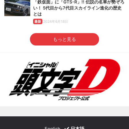
「鉄仮面」に「GTS-R」!! 伝説の名車が勢ぞろ
い！ 5代目から7代目スカイライン進化の歴史
とは
最新
2024年6月18日
もっと見る
English
日本語