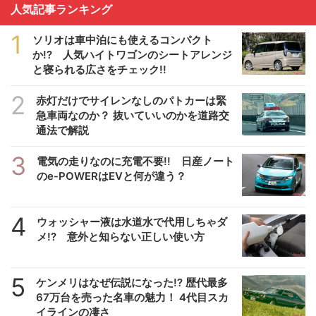
人気記事ランキング
1
ソリオは車中泊にも使えるコンパクト
か!? 人気ハイトワゴンのシートアレンジ
と寝られる広さをチェック!!
2
赤灯だけでサイレンなしのパトカーは緊
急車両なのか？ 抜いていいのかを道路交
通法で解説
3
電気の走りなのに充電不要!! 日産ノート
のe-POWERはEVと何が違う？
4
ウォッシャー液は水道水で代用しちゃダ
メ!? 意外と知らない正しい使い方
5
ケンメリはなぜ伝説になった!? 歴代最多
67万台を売った名車の魅力！ 4代目スカ
イラインの凄さ