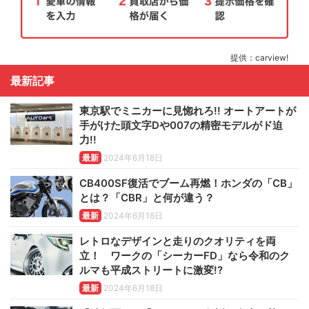
提供：carview!
最新記事
東京駅でミニカーに見惚れろ!! オートアートが
手がけた頭文字Dや007の精密モデルがド迫
力!!
最新
2024年6月18日
CB400SF復活でブーム再燃！ホンダの「CB」
とは？「CBR」と何が違う？
最新
2024年6月18日
レトロなデザインと走りのクオリティを両
立！ ワークの「シーカーFD」なら令和のク
ルマも平成ストリートに激変!?
最新
2024年6月18日