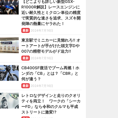
【どこよりも詳しい新型GSX-
R1000R解説】レースエンジンに
近い耐久性とミクロン単位の精度
で実質的な速さを追求、スズキ開
発陣の熱量にヤラれた！
最新
2024年7月16日
東京駅でミニカーに見惚れろ!! オ
ートアートが手がけた頭文字Dや
007の精密モデルがド迫力!!
最新
2024年7月16日
CB400SF復活でブーム再燃！ホ
ンダの「CB」とは？「CBR」と
何が違う？
最新
2024年7月16日
レトロなデザインと走りのクオリ
ティを両立！ ワークの「シーカ
ーFD」なら令和のクルマも平成
ストリートに激変!?