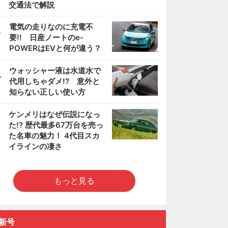
交通法で解説
3
電気の走りなのに充電不
要!! 日産ノートのe-
POWERはEVと何が違う？
4
ウォッシャー液は水道水で
代用しちゃダメ!? 意外と
知らない正しい使い方
5
ケンメリはなぜ伝説になっ
た!? 歴代最多67万台を売っ
た名車の魅力！ 4代目スカ
イラインの凄さ
もっと見る
新号