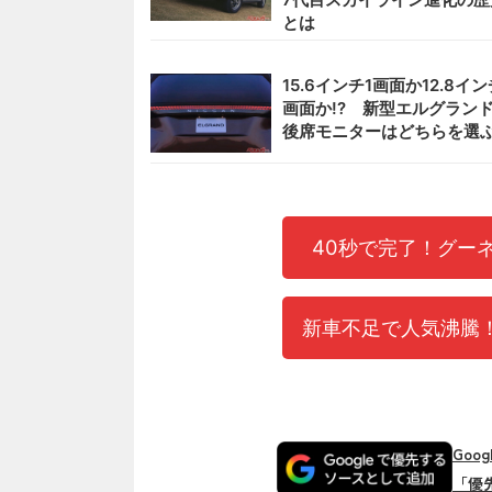
とは
15.6インチ1画面か12.8イン
画面か!? 新型エルグラン
後席モニターはどちらを選
40秒で完了！グー
新車不足で人気沸騰！
Goo
「優