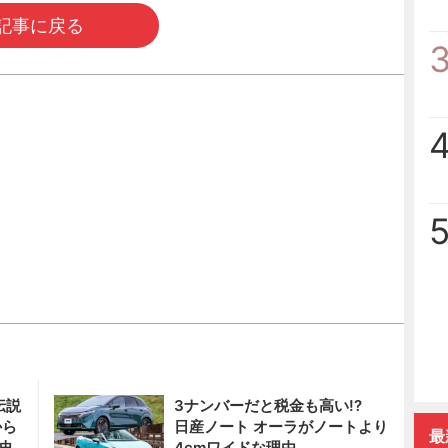
記事に戻る
伝説
3ナンバーだと税金も高い!?
から
日産ノート オーラがノートより
最
史
4cmワイドな理由