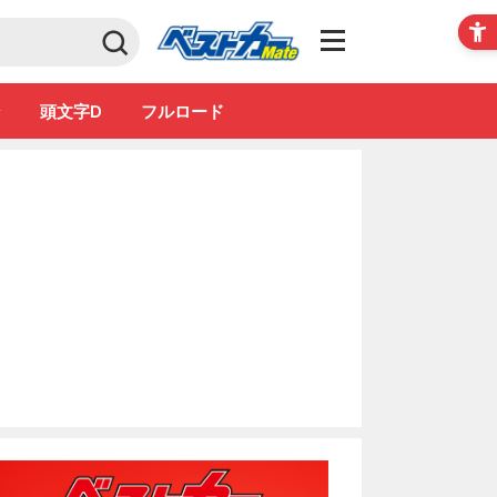
Club
ン
頭文字D
フルロード