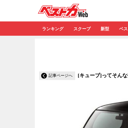
自動車情報誌「ベ
ランキング
スクープ
新型
ベス
[キューブ]ってそん
記事ページへ