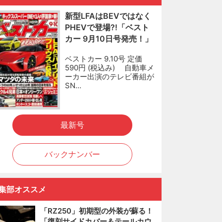
新型LFAはBEVではなく
PHEVで登場?!「ベスト
カー 9月10日号発売！」
ベストカー 9.10号 定価
590円 (税込み) 自動車メ
ーカー出演のテレビ番組が
SN…
最新号
バックナンバー
集部オススメ
「RZ250」初期型の外装が蘇る！
「復刻サイドカバー＆テールカウ