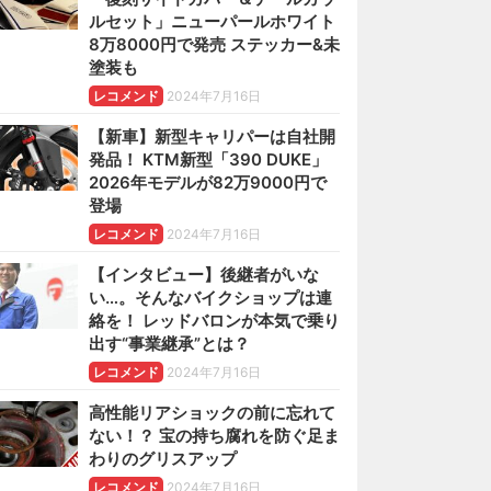
ルセット」ニューパールホワイト
8万8000円で発売 ステッカー&未
塗装も
レコメンド
2024年7月16日
【新車】新型キャリパーは自社開
発品！ KTM新型「390 DUKE」
2026年モデルが82万9000円で
登場
レコメンド
2024年7月16日
【インタビュー】後継者がいな
い…。そんなバイクショップは連
絡を！ レッドバロンが本気で乗り
出す“事業継承”とは？
レコメンド
2024年7月16日
高性能リアショックの前に忘れて
ない！？ 宝の持ち腐れを防ぐ足ま
わりのグリスアップ
レコメンド
2024年7月16日