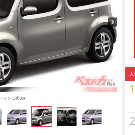
人
1
インは秀逸!!