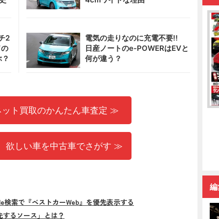
チ2
電気の走りなのに充電不要!!
ドの
日産ノートのe-POWERはEVと
ぶ？
何が違う？
ネット買取のかんたん車査定 ≫
 欲しい車を中古車でさがす ≫
編
gle検索で『ベストカーWeb』を優先表示する
先するソース」とは？