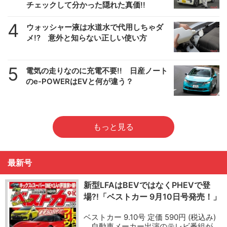
チェックして分かった隠れた真価!!
4
ウォッシャー液は水道水で代用しちゃダ
メ!? 意外と知らない正しい使い方
5
電気の走りなのに充電不要!! 日産ノート
のe-POWERはEVと何が違う？
もっと見る
最新号
新型LFAはBEVではなくPHEVで登
場?!「ベストカー 9月10日号発売！」
ベストカー 9.10号 定価 590円 (税込み)
自動車メーカー出演のテレビ番組が