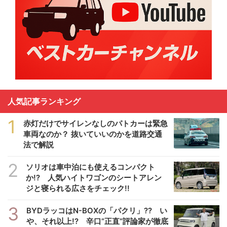
人気記事ランキング
1
赤灯だけでサイレンなしのパトカーは緊急
車両なのか？ 抜いていいのかを道路交通
法で解説
2
ソリオは車中泊にも使えるコンパクト
か!? 人気ハイトワゴンのシートアレン
ジと寝られる広さをチェック!!
3
BYDラッコはN-BOXの「パクリ」?? い
や、それ以上!? 辛口”正直”評論家が徹底