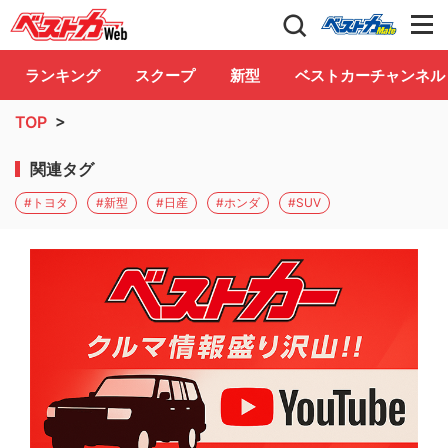
自動車情報誌「ベストカー」
Club
ランキング
スクープ
新型
ベストカーチャンネル
TOP
>
関連タグ
#トヨタ
#新型
#日産
#ホンダ
#SUV