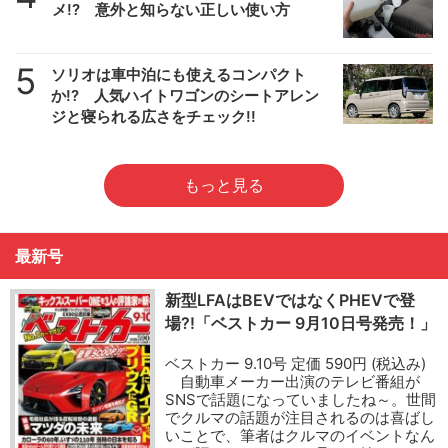
メ!? 意外と知らない正しい使い方
5
ソリオは車中泊にも使えるコンパクト
か!? 人気ハイトワゴンのシートアレン
ジと寝られる広さをチェック!!
もっと見る
最新号
新型LFAはBEVではなくPHEVで登
場?!「ベストカー 9月10日号発売！」
ベストカー 9.10号 定価 590円 (税込み)
自動車メーカー出演のテレビ番組が
SNSで話題になっていましたね～。世間
でクルマの話題が注目されるのは喜ばし
いことで、筆者はクルマのイベントなん