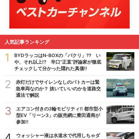
人気記事ランキング
1
BYDラッコはN-BOXの「パクリ」?? い
や、それ以上!? 辛口”正直”評論家が徹底
チェックして分かった隠れた真価!!
2
赤灯だけでサイレンなしのパトカーは緊
急車両なのか？ 抜いていいのかを道路交
通法で解説
3
エアコン付きの3輪モビリティ!! 都市型小
型EV「リーン3」の販売網に豊田通商が
参加!!
4
ウォッシャー液は水道水で代用しちゃダ