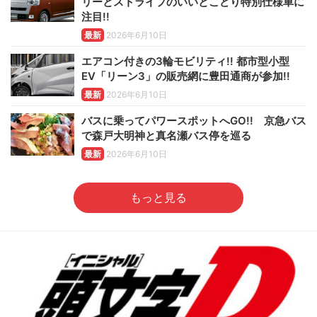
リーとストライプのいいとこどり特別仕様車に
注目!!
最新
2026年6月10日
エアコン付きの3輪モビリティ!! 都市型小型
EV「リーン3」の販売網に豊田通商が参加!!
最新
2026年6月10日
バスに乗ってパワースポットへGO!! 京急バス
で森戸大明神と真名瀬バス停を巡る
最新
2026年6月10日
もっと見る