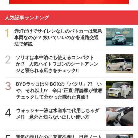
人気記事ランキング
1
赤灯だけでサイレンなしのパトカーは緊急
車両なのか？ 抜いていいのかを道路交通
法で解説
2
ソリオは車中泊にも使えるコンパクト
か!? 人気ハイトワゴンのシートアレン
ジと寝られる広さをチェック!!
3
BYDラッコはN-BOXの「パクリ」?? い
や、それ以上!? 辛口”正直”評論家が徹底
チェックして分かった隠れた真価!!
4
ウォッシャー液は水道水で代用しちゃダ
メ!? 意外と知らない正しい使い方
電気の走りなのに充電不要!! 日産ノート