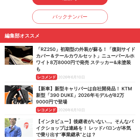
バックナンバー
編集部オススメ
「RZ250」初期型の外装が蘇る！「復刻サイド
カバー＆テールカウルセット」ニューパールホ
ワイト8万8000円で発売 ステッカー&未塗装
も
レコメンド
2026年6月10日
【新車】新型キャリパーは自社開発品！ KTM
新型「390 DUKE」2026年モデルが82万
9000円で登場
レコメンド
2026年6月10日
【インタビュー】後継者がいない…。そんなバ
イクショップは連絡を！ レッドバロンが本気
で乗り出す“事業継承”とは？