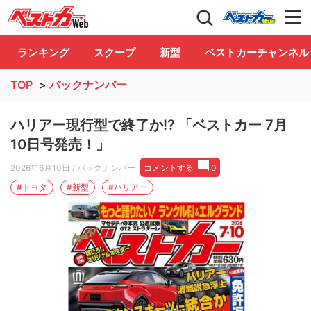
自動車情報誌「ベストカー」
Club
ランキング
スクープ
新型
ベストカーチャンネル
TOP
>
バックナンバー
ハリアー現行型で終了か!? 「ベストカー 7月
10日号発売！」
2026年6月10日
/ バックナンバー
コメントする
0
#トヨタ
#新型
#ハリアー