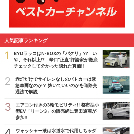
人気記事ランキング
1
BYDラッコはN-BOXの「パクリ」?? い
や、それ以上!? 辛口”正直”評論家が徹底
チェックして分かった隠れた真価!!
2
赤灯だけでサイレンなしのパトカーは緊
急車両なのか？ 抜いていいのかを道路交
通法で解説
3
エアコン付きの3輪モビリティ!! 都市型小
型EV「リーン3」の販売網に豊田通商が
参加!!
4
ウォッシャー液は水道水で代用しちゃダ