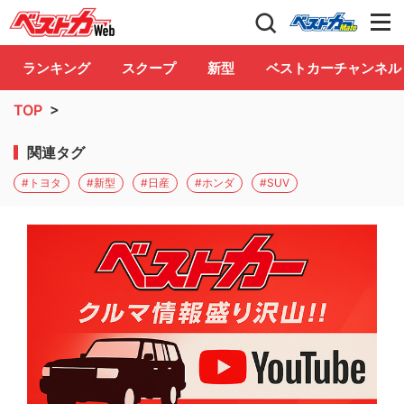
自動車情報誌「ベストカー」
Club
ランキング
スクープ
新型
ベストカーチャンネル
TOP
>
関連タグ
#トヨタ
#新型
#日産
#ホンダ
#SUV