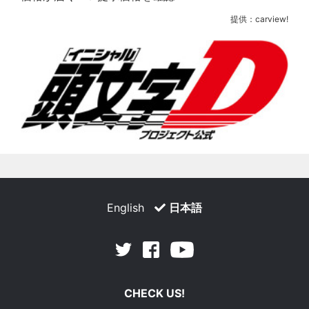
提供：carview!
English
日本語
Facebook
Youtube
Twitter
CHECK US!