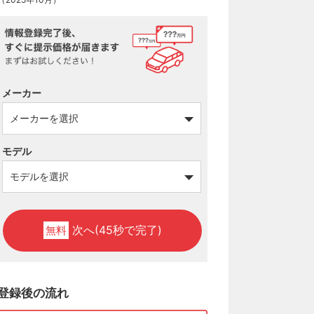
メーカー
モデル
次へ(45秒で完了)
無料
登録後の流れ