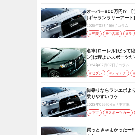
オーバー800万円!? [
[ギャランラリーアート]
2025年02月15日
/
コラム
#三菱
#中古車
#ラ
名車[ローレル]だって
ン]は程よいスポーツだ
2024年07月07日
/
コラム
#セダン
#ティアナ
街乗りならランエボより
乗りやすいワケ
2023年05月04日
/
中古車
#中古
#スポーツカー
買っときゃよかったー!