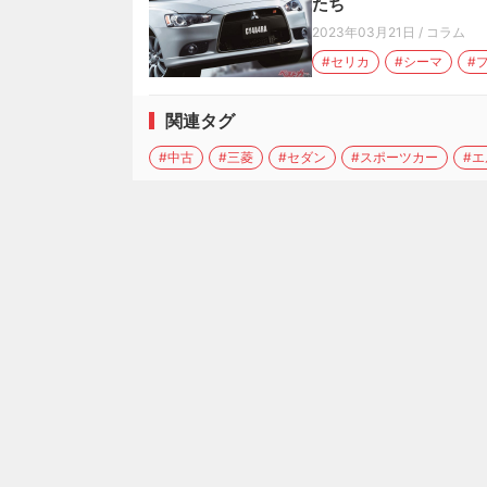
たち
2023年03月21日
/
コラム
#セリカ
#シーマ
#
関連タグ
#中古
#三菱
#セダン
#スポーツカー
#