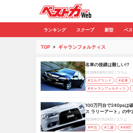
自動車情報誌「ベ
ランキング
スクープ
新型
ベス
TOP
>
ギャランフォルティス
名車の後継は難しい!?
2026年08月03日
/
コラム
#エルグランド
#名車
#ギャランフォルティス
100万円台で240ps
ス ラリーアート」の中
2026年01月24日
/
コラム
#中古
#三菱
#4WD