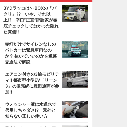
BYDラッコはN-BOXの「パ
クリ」?? いや、それ以
上!? 辛口”正直”評論家が徹
底チェックして分かった隠れ
た真価!!
2
赤灯だけでサイレンなしの
パトカーは緊急車両なの
か？ 抜いていいのかを道路
交通法で解説
3
エアコン付きの3輪モビリテ
ィ!! 都市型小型EV「リーン
3」の販売網に豊田通商が参
加!!
4
ウォッシャー液は水道水で
代用しちゃダメ!? 意外と
知らない正しい使い方