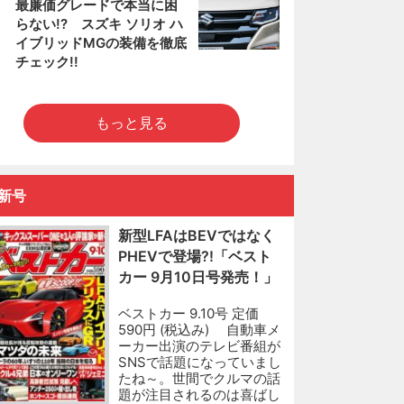
5
最廉価グレードで本当に困
らない!? スズキ ソリオ ハ
イブリッドMGの装備を徹底
チェック!!
もっと見る
新号
新型LFAはBEVではなく
PHEVで登場?!「ベスト
カー 9月10日号発売！」
ベストカー 9.10号 定価
590円 (税込み) 自動車メ
ーカー出演のテレビ番組が
SNSで話題になっていまし
たね～。世間でクルマの話
題が注目されるのは喜ばし