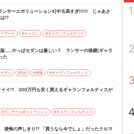
1
ランサーエボリューションX]中古高すぎ!!!!!! じゃあさ
は!?
リーアート
#ギャラン
#ギャランフォルティス
絶版……やっぱセダンは厳しい？ ランサーの後継[ギャラ
った
#キザシ
#SAI
#絶版
#ギャランフォルティス
イイ!? 200万円も安く買えるギャランフォルティスが
#ランサーエボリューション
#ギャランフォルティス
! 後悔の声しきり!? 「買うなら今でしょ」だったクルマ