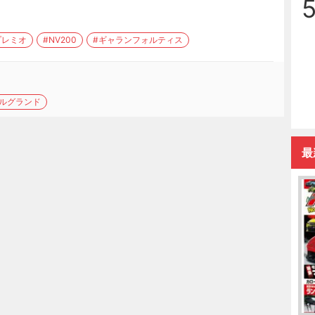
プレミオ
#NV200
#ギャランフォルティス
エルグランド
最