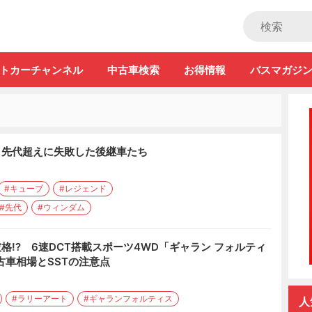
ストカー」
トカーチャンネル
中古車検索
お得情報
バスマガジ
 先代超えに失敗した後継車たち
#キューブ
#レジェンド
#先代
#ウィンダム
は破格!? 6速DCT搭載スポーツ4WD「ギャラン フォルティ
古車相場とSSTの注意点
#ラリーアート
#ギャランフォルティス
人