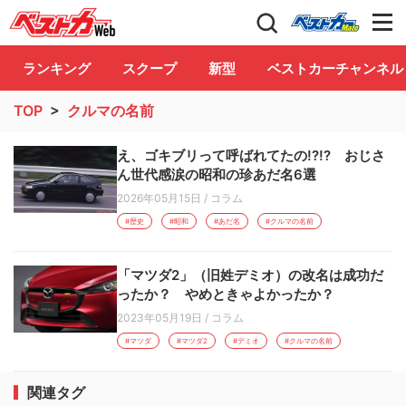
自動車情報誌「ベストカー」
Club
ランキング
スクープ
新型
ベストカーチャンネル
TOP
>
クルマの名前
え、ゴキブリって呼ばれてたの!?!? おじさ
ん世代感涙の昭和の珍あだ名6選
2026年05月15日
/
コラム
#歴史
#昭和
#あだ名
#クルマの名前
「マツダ2」（旧姓デミオ）の改名は成功だ
ったか？ やめときゃよかったか？
2023年05月19日
/
コラム
#マツダ
#マツダ2
#デミオ
#クルマの名前
関連タグ