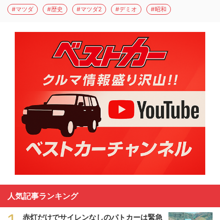
#マツダ
#歴史
#マツダ2
#デミオ
#昭和
人気記事ランキング
赤灯だけでサイレンなしのパトカーは緊急