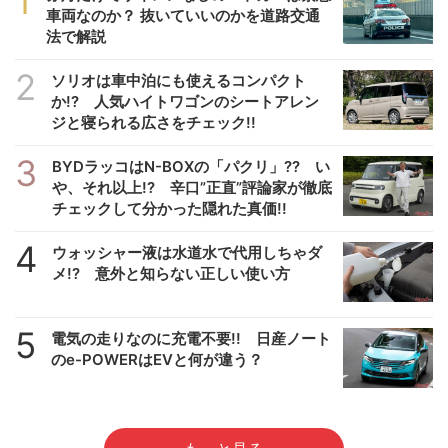
1
車両なのか？ 抜いていいのかを道路交通
法で解説
2
ソリオは車中泊にも使えるコンパクト
か!? 人気ハイトワゴンのシートアレン
ジと寝られる広さをチェック!!
3
BYDラッコはN-BOXの「パクリ」?? い
や、それ以上!? 辛口”正直”評論家が徹底
チェックして分かった隠れた真価!!
4
ウォッシャー液は水道水で代用しちゃダ
メ!? 意外と知らない正しい使い方
5
電気の走りなのに充電不要!! 日産ノート
のe-POWERはEVと何が違う？