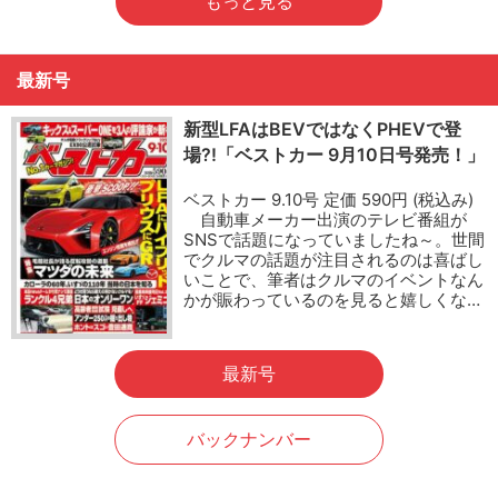
もっと見る
最新号
新型LFAはBEVではなくPHEVで登
場?!「ベストカー 9月10日号発売！」
ベストカー 9.10号 定価 590円 (税込み)
自動車メーカー出演のテレビ番組が
SNSで話題になっていましたね～。世間
でクルマの話題が注目されるのは喜ばし
いことで、筆者はクルマのイベントなん
かが賑わっているのを見ると嬉しくな…
最新号
バックナンバー